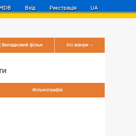
MDB
Вхід
Реєстрація
UA
Випадковий фільм
Усі жанри
ти
Фільмографія