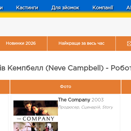
и
Кастинги
Для зйомок
Компанії
A
Новинки 2026
Найкраще за весь час
ів Кемпбелл (Neve Campbell) - Робо
Фото
The Company
2003
Продюсер, Сценарій, Story