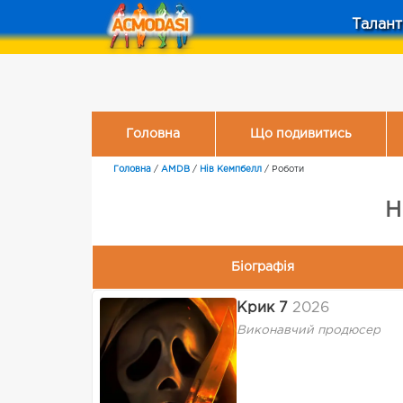
Талант
Головна
Що подивитись
Головна
/
AMDB
/
Нів Кемпбелл
/
Роботи
Н
Біографія
Крик 7
2026
Виконавчий продюсер