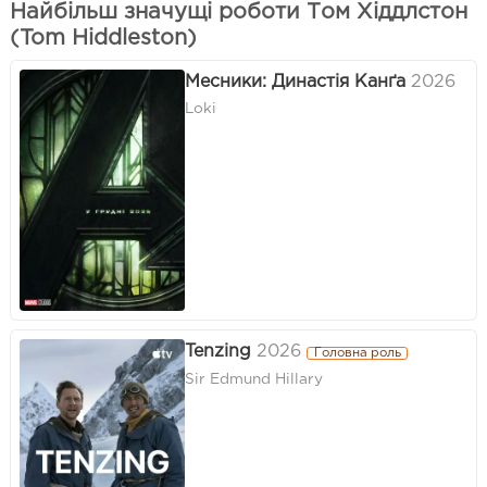
Найбільш значущі роботи Том Хіддлстон
(Tom Hiddleston)
Месники: Династія Канґа
2026
Loki
Tenzing
2026
Головна роль
Sir Edmund Hillary