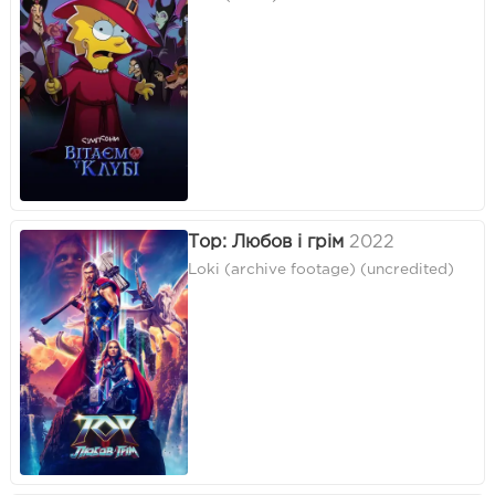
Тор: Любов і грім
2022
Loki (archive footage) (uncredited)