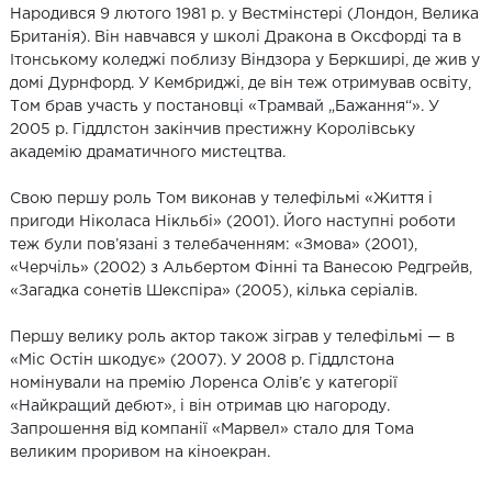
Народився 9 лютого 1981 р. у Вестмінстері (Лондон, Велика
Британія). Він навчався у школі Дракона в Оксфорді та в
Ітонському коледжі поблизу Віндзора у Беркширі, де жив у
домі Дурнфорд. У Кембриджі, де він теж отримував освіту,
Том брав участь у постановці «Трамвай „Бажання“». У
2005 р. Гіддлстон закінчив престижну Королівську
академію драматичного мистецтва.
Свою першу роль Том виконав у телефільмі «Життя і
пригоди Ніколаса Нікльбі» (2001). Його наступні роботи
теж були пов’язані з телебаченням: «Змова» (2001),
«Черчіль» (2002) з Альбертом Фінні та Ванесою Редгрейв,
«Загадка сонетів Шекспіра» (2005), кілька серіалів.
Першу велику роль актор також зіграв у телефільмі — в
«Міс Остін шкодує» (2007). У 2008 р. Гіддлстона
номінували на премію Лоренса Олів’є у категорії
«Найкращий дебют», і він отримав цю нагороду.
Запрошення від компанії «Марвел» стало для Тома
великим проривом на кіноекран.