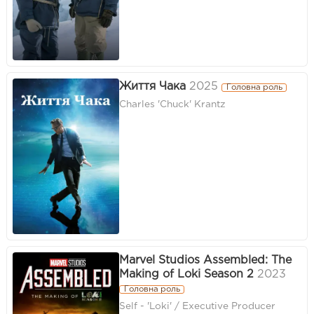
Життя Чака
2025
Головна роль
Charles 'Chuck' Krantz
Marvel Studios Assembled: The
Making of Loki Season 2
2023
Головна роль
Self - 'Loki' / Executive Producer