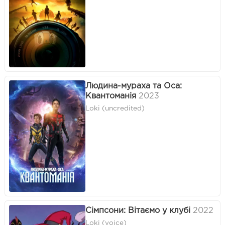
Людина-мураха та Оса:
Квантоманія
2023
Loki (uncredited)
Сімпсони: Вітаємо у клубі
2022
Loki (voice)