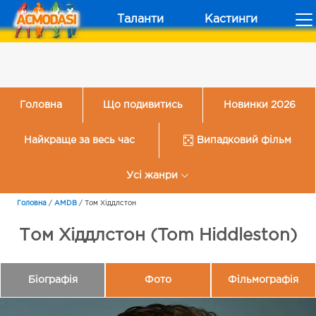
Таланти
Кастинги
Головна
Що подивитись
Новинки 2026
Найкраще за весь час
Випадковий фільм
Усі жанри
Головна
/
AMDB
/
Том Хіддлстон
Том Хіддлстон (Tom Hiddleston)
Біографія
Фото
Фільмографія