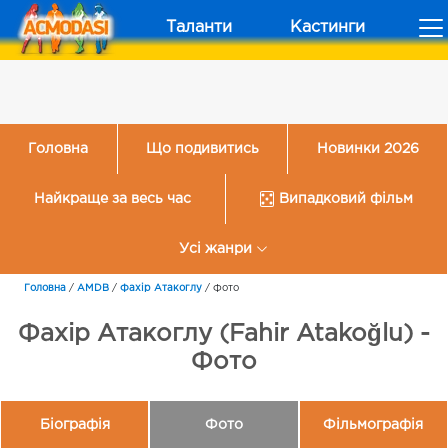
Таланти
Кастинги
Головна
Що подивитись
Новинки 2026
Найкраще за весь час
Випадковий фільм
Усі жанри
Головна
/
AMDB
/
Фахір Атакоглу
/
Фото
Фахір Атакоглу (Fahir Atakoğlu) -
Фото
Біографія
Фото
Фільмографія