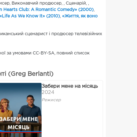
исер, Виконавчий продюсер, , Сценарій, ,
n Hearts Club: A Romantic Comedy» (2000)
,
«Life As We Know It» (2010)
,
«Життя, як воно
риканський сценарист і продюсер телевізійних
ованої за умовами CC-BY-SA, повний список
і (Greg Berlanti)
Забери мене на місяць
2024
Режисер