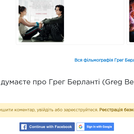
Вся фільмографія Грег Берл
думаєте про Грег Берланті (Greg Ber
шити коментар, увійдіть або зареєструйтеся.
Реєстрація без