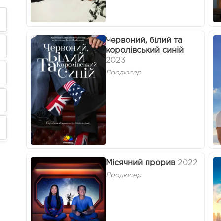
Червоний, білий та
королівський синій
2023
Продюсер
Місячний прорив
2022
Продюсер