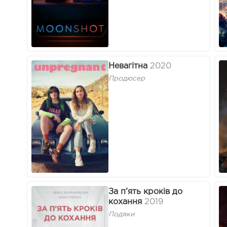
Невагітна
2020
Продюсер
За п’ять кроків до
кохання
2019
Подяки