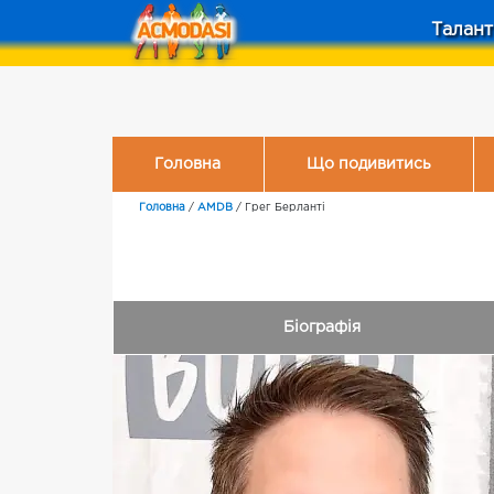
Талант
Головна
Що подивитись
Головна
/
AMDB
/
Грег Берланті
Біографія