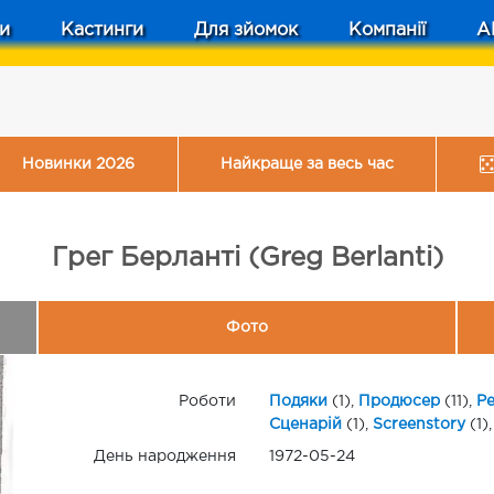
и
Кастинги
Для зйомок
Компанії
A
Новинки 2026
Найкраще за весь час
Грег Берланті (Greg Berlanti)
Фото
Роботи
Подяки
(1),
Продюсер
(11),
Р
Сценарій
(1),
Screenstory
(1)
День народження
1972-05-24