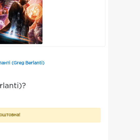
анті (Greg Berlanti)
lanti)?
коштовна!