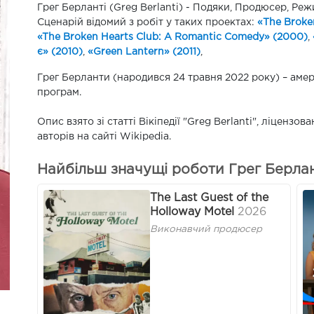
Грег Берланті (Greg Berlanti) - Подяки, Продюсер, Реж
Сценарій відомий з робіт у таких проектах:
«The Broke
«The Broken Hearts Club: A Romantic Comedy» (2000)
,
є» (2010)
,
«Green Lantern» (2011)
,
Грег Берланти (народився 24 травня 2022 року) – аме
програм.
Опис взято зі статті Вікіпедії "Greg Berlanti", ліценз
авторів на сайті Wikipedia.
Найбільш значущі роботи Грег Берлант
The Last Guest of the
Holloway Motel
2026
Виконавчий продюсер