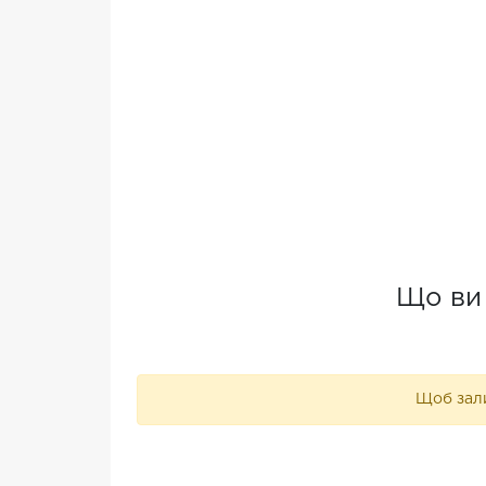
Що ви 
Щоб зали