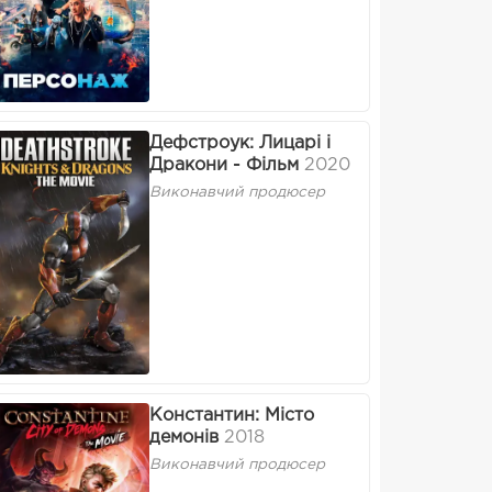
Дефстроук: Лицарі і
Дракони - Фільм
2020
Виконавчий продюсер
Константин: Місто
демонів
2018
Виконавчий продюсер