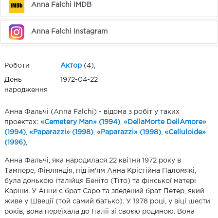
Anna Falchi IMDB
Anna Falchi Instagram
Роботи
Актор
(4),
День
1972-04-22
народження
Анна Фальчі (Anna Falchi) - відома з робіт у таких
проектах:
«Cemetery Man» (1994)
,
«DellaMorte DellAmore»
(1994)
,
«Paparazzi» (1998)
,
«Paparazzi» (1998)
,
«Celluloide»
(1996)
,
Анна Фальчі, яка народилася 22 квітня 1972 року в
Тампере, Фінляндія, під ім'ям Анна Крістійна Паломякі,
була донькою італійця Беніто (Тіто) та фінської матері
Каріни. У Анни є брат Саро та зведений брат Петер, який
живе у Швеції (той самий батько). У 1978 році, у віці шести
років, вона переїхала до Італії зі своєю родиною. Вона