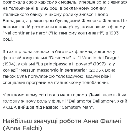
розпочала свою кар'єру як модель. Уперше вона з'явилася
на телебаченні в 1992 році в рекламному ролику
італійського банку. У цьому ролику знявся Паоло
Вілладжіо, а режисером був відомий Федеріко Фелліні. Це
допомогло їй розпочати кінокар'єру, починаючи з фільму
"Nel continente nero" ("На темному континенті") в 1993
році.
З тих пір вона знялася в багатьох фільмах, зокрема у
фентезійному фільмі "Desideria" та "L'Anello del Drago"
(1994), у фільмі "La principessa e il povero" (1997) та у
комедії "Nessun messaggio in segreteria" (2005). Вона
також була популярною телеведучою, ведучи різні
спеціальні програми на італійському телебаченні.
У англомовному світі вона менш відома. Деякі знають її як
головну жіночу роль у фільмі "Dellamorte Dellamore", який
у США вийшов під назвою "Cemetery Man".
Найбільш значущі роботи Анна Фальчі
(Anna Falchi)