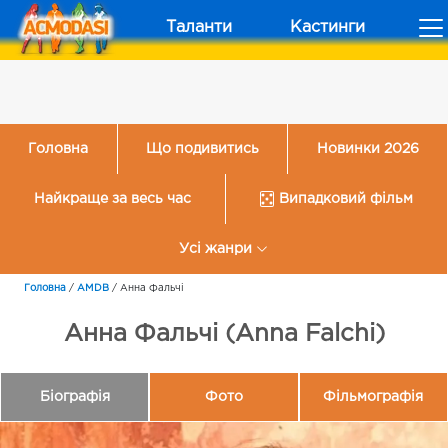
Таланти
Кастинги
Головна
Що подивитись
Новинки 2026
Найкраще за весь час
Випадковий фільм
Усі жанри
Головна
/
AMDB
/
Анна Фальчі
Анна Фальчі (Anna Falchi)
Біографія
Фото
Фільмографія