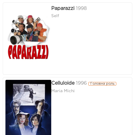
Paparazzi
1998
Self
Celluloide
1996
Головна роль
Maria Michi