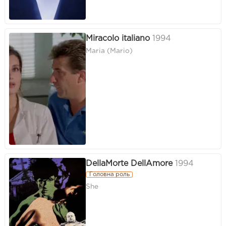
Miracolo italiano
1994
Maria (Mario)
DellaMorte DellAmore
1994
Головна роль
She