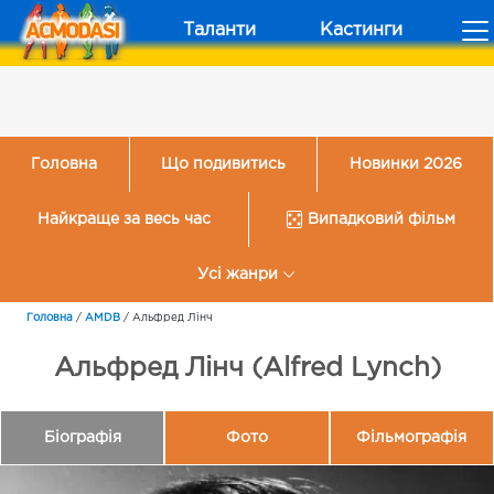
Таланти
Кастинги
Головна
Що подивитись
Новинки 2026
Найкраще за весь час
Випадковий фільм
Усі жанри
Головна
/
AMDB
/
Альфред Лінч
Альфред Лінч (Alfred Lynch)
Біографія
Фото
Фільмографія