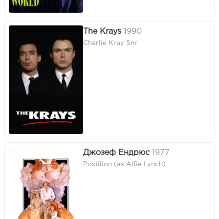
The Krays
1990
Charlie Kray Snr
Джозеф Ендрюс
1977
Postilion (as Alfie Lynch)