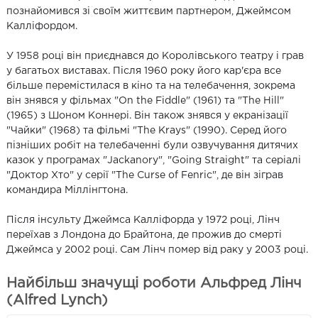
познайомився зі своїм життєвим партнером, Джеймсом
Калліфордом.
У 1958 році він приєднався до Королівського театру і грав
у багатьох виставах. Після 1960 року його кар'єра все
більше перемістилася в кіно та на телебачення, зокрема
він знявся у фільмах "On the Fiddle" (1961) та "The Hill"
(1965) з Шоном Коннері. Він також знявся у екранізації
"Чайки" (1968) та фільмі "The Krays" (1990). Серед його
пізніших робіт на телебаченні були озвучування дитячих
казок у програмах "Jackanory", "Going Straight" та серіалі
"Доктор Хто" у серії "The Curse of Fenric", де він зіграв
командира Міллінгтона.
Після інсульту Джеймса Калліфорда у 1972 році, Лінч
переїхав з Лондона до Брайтона, де прожив до смерті
Джеймса у 2002 році. Сам Лінч помер від раку у 2003 році.
Найбільш значущі роботи Альфред Лінч
(Alfred Lynch)