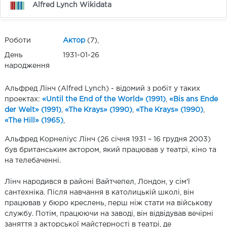
Alfred Lynch Wikidata
Роботи
Актор
(7),
День
1931-01-26
народження
Альфред Лінч (Alfred Lynch) - відомий з робіт у таких
проектах:
«Until the End of the World» (1991)
,
«Bis ans Ende
der Welt» (1991)
,
«The Krays» (1990)
,
«The Krays» (1990)
,
«The Hill» (1965)
,
Альфред Корнеліус Лінч (26 січня 1931 – 16 грудня 2003)
був британським актором, який працював у театрі, кіно та
на телебаченні.
Лінч народився в районі Вайтчепел, Лондон, у сім'ї
сантехніка. Після навчання в католицькій школі, він
працював у бюро креслень, перш ніж стати на військову
службу. Потім, працюючи на заводі, він відвідував вечірні
заняття з акторської майстерності в театрі, де