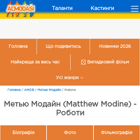
Таланти
Кастинги
Головна
Що подивитись
Новинки 2026
Найкраще за весь час
Випадковий фільм
Усі жанри
Головна
/
AMDB
/
Метью Модайн
/
Роботи
Метью Модайн (Matthew Modine) -
Роботи
Біографія
Фото
Фільмографія