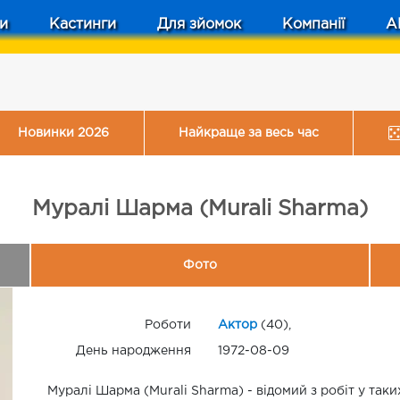
и
Кастинги
Для зйомок
Компанії
A
Новинки 2026
Найкраще за весь час
Муралі Шарма (Murali Sharma)
Фото
Роботи
Актор
(40),
День народження
1972-08-09
Муралі Шарма (Murali Sharma) - відомий з робіт у так