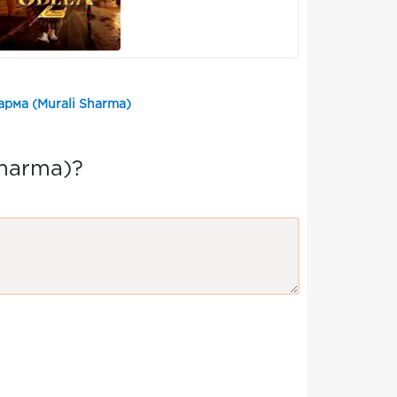
рма (Murali Sharma)
harma)?