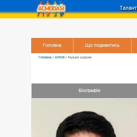
Талант
Головна
Що подивитись
Головна
/
AMDB
/
Муралі Шарма
Біографія