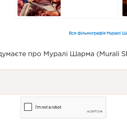
Вся фільмографія Муралі Ша
думаєте про Муралі Шарма (Murali S