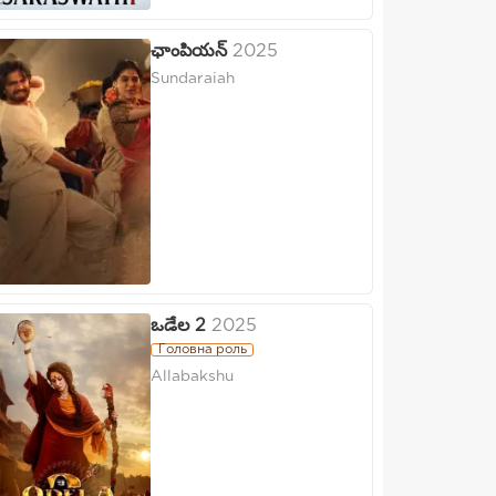
ఛాంపియన్
2025
Sundaraiah
ఒడేల 2
2025
Головна роль
Allabakshu