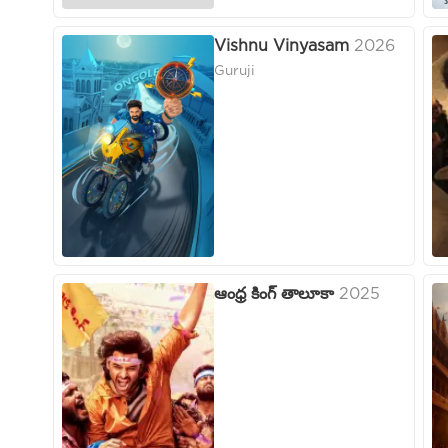
Vishnu Vinyasam
2026
Guruji
ఆంధ్ర కింగ్ తాలూకా
2025