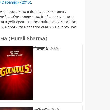
«Dabangg» (2010)
,
ми, переважно в болівудських, телугу
омий своїми ролями поліцейських у кіно та
я в усій країні. Шарма знімався у багатьох
их, маратхі та малаяламських кінокартинах.
ма (Murali Sharma)
गोलमाल 5
2026
నాగబంధం
2026