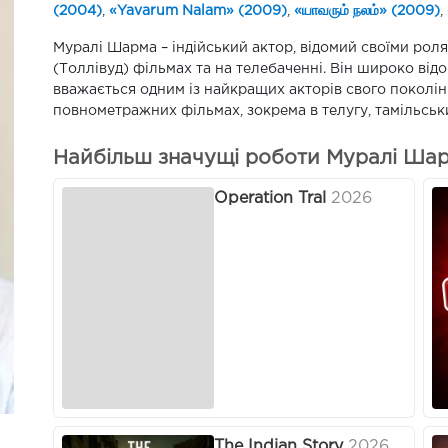
(2004)
,
«Yavarum Nalam» (2009)
,
«யாவரும் நலம்» (2009)
,
Муралі Шарма – індійський актор, відомий своїми роля
(Толлівуд) фільмах та на телебаченні. Він широко від
вважається одним із найкращих акторів свого поколінн
повнометражних фільмах, зокрема в телугу, тамільськ
Найбільш значущі роботи Муралі Шар
Operation Tral
2026
The Indian Story
2026