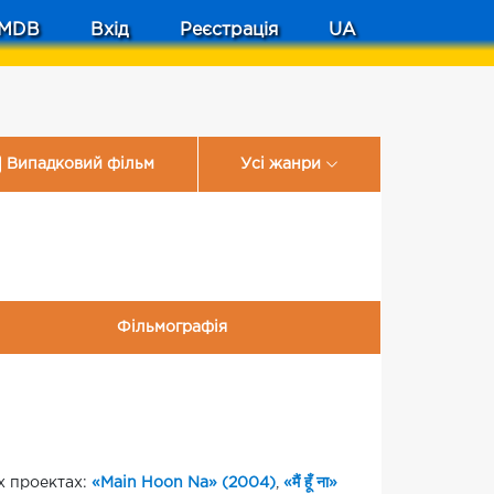
MDB
Вхід
Реєстрація
UA
Випадковий фільм
Усі жанри
Фільмографія
их проектах:
«Main Hoon Na» (2004)
,
«मैं हूँ ना»