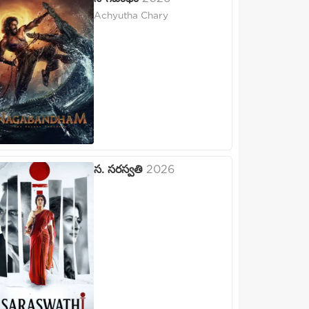
Achyutha Chary
స. సరస్వతి
2026