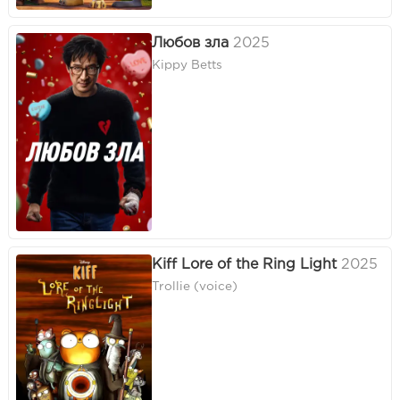
Любов зла
2025
Kippy Betts
Kiff Lore of the Ring Light
2025
Trollie (voice)