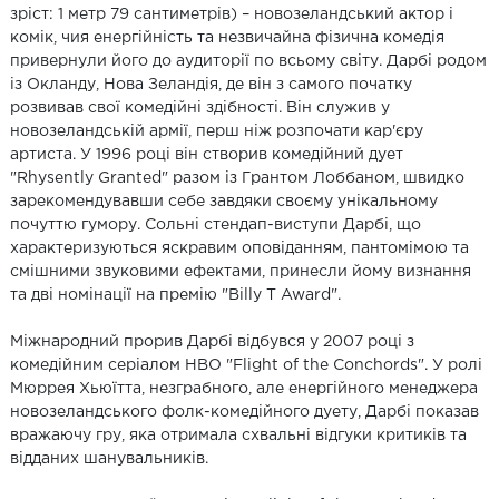
зріст: 1 метр 79 сантиметрів) – новозеландський актор і
комік, чия енергійність та незвичайна фізична комедія
привернули його до аудиторії по всьому світу. Дарбі родом
із Окланду, Нова Зеландія, де він з самого початку
розвивав свої комедійні здібності. Він служив у
новозеландській армії, перш ніж розпочати кар'єру
артиста. У 1996 році він створив комедійний дует
"Rhysently Granted" разом із Грантом Лоббаном, швидко
зарекомендувавши себе завдяки своєму унікальному
почуттю гумору. Сольні стендап-виступи Дарбі, що
характеризуються яскравим оповіданням, пантомімою та
смішними звуковими ефектами, принесли йому визнання
та дві номінації на премію "Billy T Award".
Міжнародний прорив Дарбі відбувся у 2007 році з
комедійним серіалом HBO "Flight of the Conchords". У ролі
Мюррея Хьюїтта, незграбного, але енергійного менеджера
новозеландського фолк-комедійного дуету, Дарбі показав
вражаючу гру, яка отримала схвальні відгуки критиків та
відданих шанувальників.