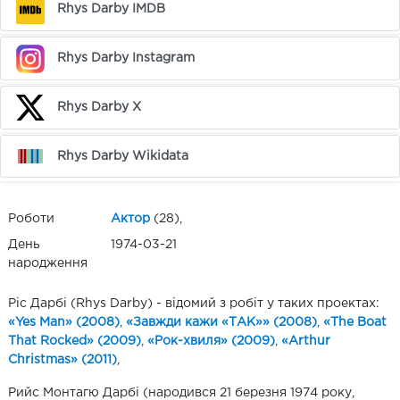
Rhys Darby IMDB
Rhys Darby Instagram
Rhys Darby X
Rhys Darby Wikidata
Роботи
Актор
(28),
День
1974-03-21
народження
Ріс Дарбі (Rhys Darby) - відомий з робіт у таких проектах:
«Yes Man» (2008)
,
«Завжди кажи «ТАК»» (2008)
,
«The Boat
That Rocked» (2009)
,
«Рок-хвиля» (2009)
,
«Arthur
Christmas» (2011)
,
Рийс Монтагю Дарбі (народився 21 березня 1974 року,