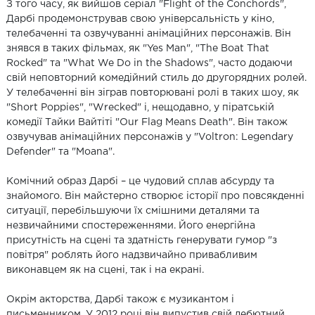
З того часу, як вийшов серіал "Flight of the Conchords",
Дарбі продемонстрував свою універсальність у кіно,
телебаченні та озвучуванні анімаційних персонажів. Він
знявся в таких фільмах, як "Yes Man", "The Boat That
Rocked" та "What We Do in the Shadows", часто додаючи
свій неповторний комедійний стиль до другорядних ролей.
У телебаченні він зіграв повторювані ролі в таких шоу, як
"Short Poppies", "Wrecked" і, нещодавно, у піратській
комедії Тайки Вайтіті "Our Flag Means Death". Він також
озвучував анімаційних персонажів у "Voltron: Legendary
Defender" та "Moana".
Комічний образ Дарбі – це чудовий сплав абсурду та
знайомого. Він майстерно створює історії про повсякденні
ситуації, перебільшуючи їх смішними деталями та
незвичайними спостереженнями. Його енергійна
присутність на сцені та здатність генерувати гумор "з
повітря" роблять його надзвичайно привабливим
виконавцем як на сцені, так і на екрані.
Окрім акторства, Дарбі також є музикантом і
письменником. У 2012 році він випустив свій дебютний