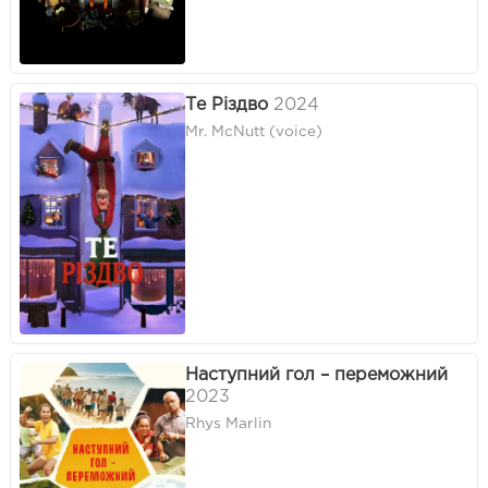
Те Різдво
2024
Mr. McNutt (voice)
Наступний гол – переможний
2023
Rhys Marlin