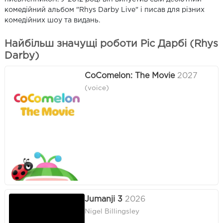
комедійний альбом "Rhys Darby Live" і писав для різних
комедійних шоу та видань.
Найбільш значущі роботи Ріс Дарбі (Rhys
Darby)
CoComelon: The Movie
2027
(voice)
Jumanji 3
2026
Nigel Billingsley