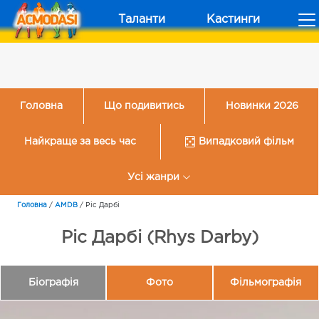
Таланти
Кастинги
Головна
Що подивитись
Новинки 2026
Найкраще за весь час
Випадковий фільм
Усі жанри
Головна
/
AMDB
/
Ріс Дарбі
Ріс Дарбі (Rhys Darby)
Біографія
Фото
Фільмографія