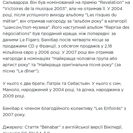
Сальвадора. Він був номінований на премію "Revelation" на
"Victoires de la musique 2003", але не отримав її. У 2004
році, після успішного виходу альбому "Les risques du
métier", він отримав нагороду за "альбом року" в категорії
"шансон/поп-музика". Його наступний альбом "Reprise des
négociations" був проданий краще, ніж попередні: за
даними Le Figaro, Бенібар посів четверте місце за
продажами CD у Франції, з обсягом продажів у 2,18
мільйона євро у 2006 році. У 2007 році він отримав
нагороди в номінаціях "Найкраща чоловіча група або
артист року" та "Найкраща оригінальна пісня року" (за
пісню "Le dîner").
У нього є два брати, Патрік та Себастьян. У нього є син,
Маноло, народжений у 2004 році, та дочка, народжена у
2009 році.
Бенібар є членом благодійного колективу "Les Enfoirés" з
2007 року.
Джерело: Стаття "Bénabar" з англійської версії Вікіпедії,