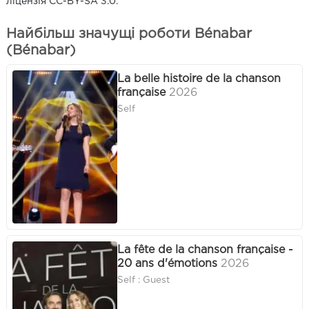
ліцензія CC-BY-SA 3.0.
Найбільш значущі роботи Bénabar
(Bénabar)
La belle histoire de la chanson
française
2026
Self
La fête de la chanson française -
20 ans d'émotions
2026
Self : Guest