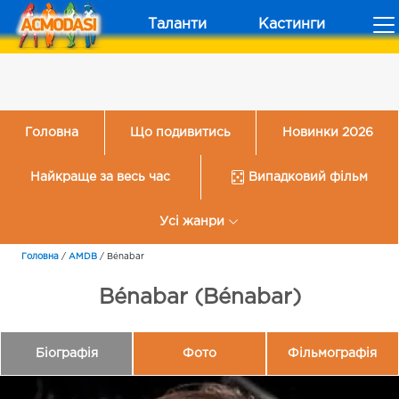
Таланти
Кастинги
Головна
Що подивитись
Новинки 2026
Найкраще за весь час
Випадковий фільм
Усі жанри
Головна
/
AMDB
/
Bénabar
Bénabar (Bénabar)
Біографія
Фото
Фільмографія