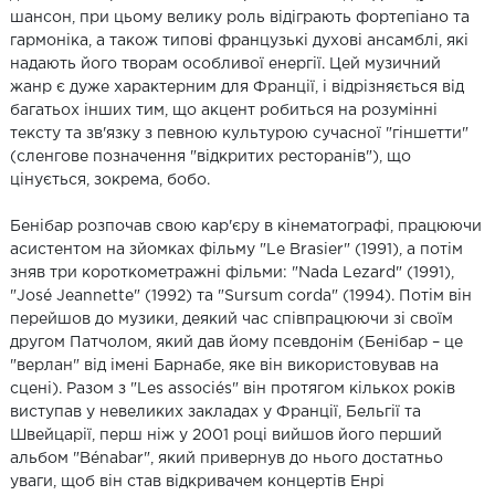
шансон, при цьому велику роль відіграють фортепіано та
гармоніка, а також типові французькі духові ансамблі, які
надають його творам особливої енергії. Цей музичний
жанр є дуже характерним для Франції, і відрізняється від
багатьох інших тим, що акцент робиться на розумінні
тексту та зв'язку з певною культурою сучасної "гіншетти"
(сленгове позначення "відкритих ресторанів"), що
цінується, зокрема, бобо.
Бенібар розпочав свою кар'єру в кінематографі, працюючи
асистентом на зйомках фільму "Le Brasier" (1991), а потім
зняв три короткометражні фільми: "Nada Lezard" (1991),
"José Jeannette" (1992) та "Sursum corda" (1994). Потім він
перейшов до музики, деякий час співпрацюючи зі своїм
другом Патчолом, який дав йому псевдонім (Бенібар – це
"верлан" від імені Барнабе, яке він використовував на
сцені). Разом з "Les associés" він протягом кількох років
виступав у невеликих закладах у Франції, Бельгії та
Швейцарії, перш ніж у 2001 році вийшов його перший
альбом "Bénabar", який привернув до нього достатньо
уваги, щоб він став відкривачем концертів Енрі