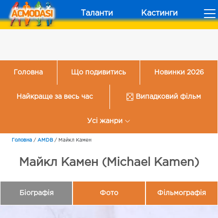
Таланти
Кастинги
Головна
Що подивитись
Новинки 2026
Найкраще за весь час
Випадковий фільм
Усі жанри
Головна
/
AMDB
/
Майкл Камен
Майкл Камен (Michael Kamen)
Біографія
Фото
Фільмографія