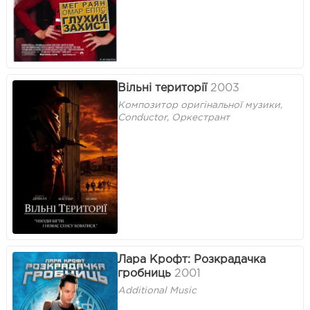
Вільні території
2003
Композитор оригінальної музики,
Conductor, Оркестрант
Лара Крофт: Розкрадачка
гробниць
2001
Additional Music