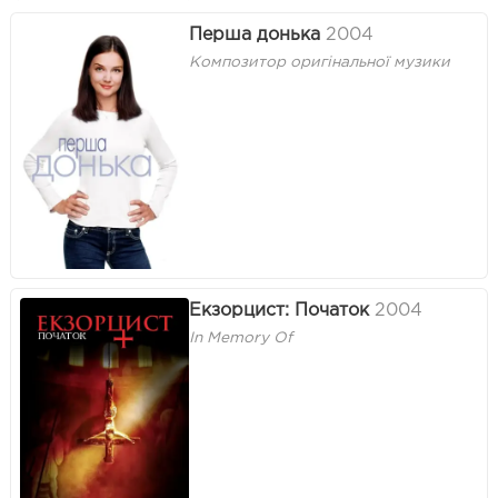
Перша донька
2004
Композитор оригінальної музики
Екзорцист: Початок
2004
In Memory Of