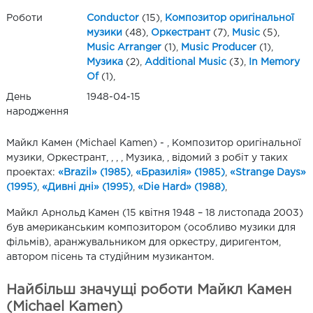
Роботи
Conductor
(15),
Композитор оригінальної
музики
(48),
Оркестрант
(7),
Music
(5),
Music Arranger
(1),
Music Producer
(1),
Музика
(2),
Additional Music
(3),
In Memory
Of
(1),
День
1948-04-15
народження
Майкл Камен (Michael Kamen) - , Композитор оригінальної
музики, Оркестрант, , , , Музика, , відомий з робіт у таких
проектах:
«Brazil» (1985)
,
«Бразилiя» (1985)
,
«Strange Days»
(1995)
,
«Дивні дні» (1995)
,
«Die Hard» (1988)
,
Майкл Арнольд Камен (15 квітня 1948 – 18 листопада 2003)
був американським композитором (особливо музики для
фільмів), аранжувальником для оркестру, диригентом,
автором пісень та студійним музикантом.
Найбільш значущі роботи Майкл Камен
(Michael Kamen)