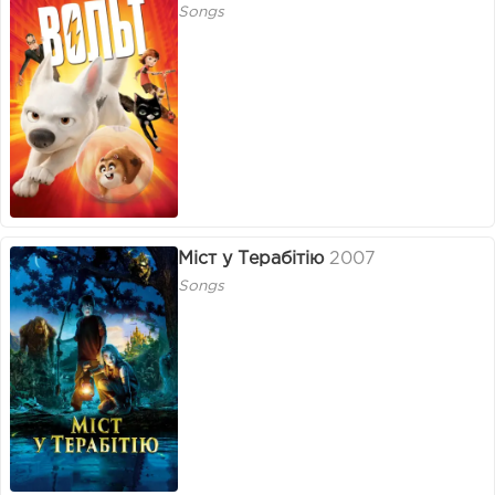
Songs
Міст у Терабітію
2007
Songs