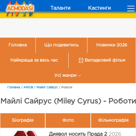
Таланти
Кастинги
Головна
Що подивитись
Новинки 2026
Найкраще за весь час
Випадковий фільм
Усі жанри
Головна
/
AMDB
/
Майлі Сайрус
/
Роботи
Майлі Сайрус (Miley Cyrus) - Роботи
Біографія
Фото
Фільмографія
Диявол носить Прада 2
2026