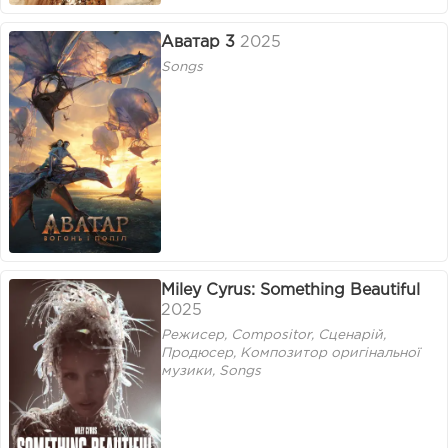
Аватар 3
2025
Songs
Miley Cyrus: Something Beautiful
2025
Режисер, Compositor, Сценарій,
Продюсер, Композитор оригінальної
музики, Songs