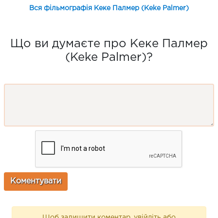
Вся фільмографія Кеке Палмер (Keke Palmer)
Що ви думаєте про Кеке Палмер
(Keke Palmer)?
Щоб залишити коментар, увійдіть або