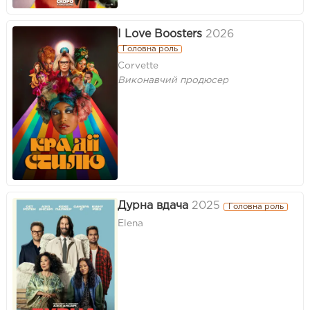
I Love Boosters
2026
Головна роль
Corvette
Виконавчий продюсер
Дурна вдача
2025
Головна роль
Elena