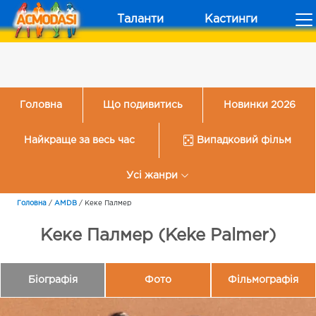
Таланти
Кастинги
Головна
Що подивитись
Новинки 2026
Найкраще за весь час
Випадковий фільм
Усі жанри
Головна
/
AMDB
/
Кеке Палмер
Кеке Палмер (Keke Palmer)
Біографія
Фото
Фільмографія