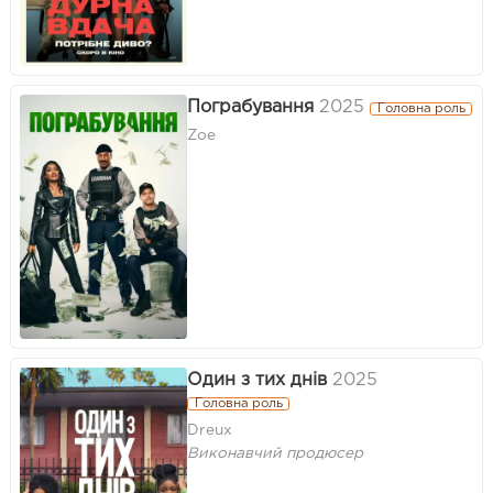
Пограбування
2025
Головна роль
Zoe
Один з тих днів
2025
Головна роль
Dreux
Виконавчий продюсер