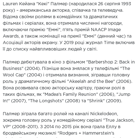
Lauren Кейана "Кекі" Палмер (народилася 26 серпня 1993
року) – американська акторка, співачка та телеведуча.
Відома своїми ролями в комедійних та драматичних
фільмах і серіалах, вона отримала численні нагороди,
включаючи премію "Еммі", п'ять премій NAACP Image
Awards, а також номінації на премії "Еммі" (денний час) та
Асоціації акторів екрану. У 2019 році журнал Time включив
її до списку найвпливовіших людей у світі.
Палмер дебютувала в кіно з фільмом "Barbershop 2: Back in
Business" (2004). Пізніше вона знялася у телефільмі "The
Wool Cap" (2004) і отримала визнання, зігравши головну
роль у драматичному фільмі "Akeelah and the Bee" (2006).
Вона розвивала свою акторську кар'єру, граючи ролі в
таких фільмах, як "Madea's Family Reunion" (2006), "Jump
In!" (2007), "The Longshots" (2008) та "Shrink" (2009).
Палмер зіграла багато ролей на каналі Nickelodeon,
зокрема головну роль у комедійному серіалі "True Jackson,
VP" (2008–2011). З 2014 по 2015 рік вона грала Еллу в
бродвейському мюзиклі "Rodgers + Hammerstein's