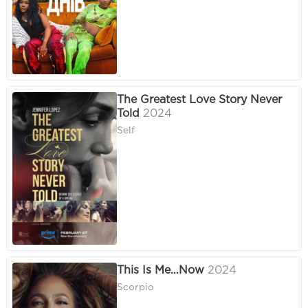
The Greatest Love Story Never
Told
2024
Self
This Is Me…Now
2024
Scorpio