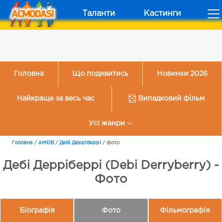
Таланти
Кастинги
Головна
Що подивитись
Новинки 2026
Найкраще за весь час
Випадковий фільм
Усі жанри
Головна
/
AMDB
/
Дебі Дерріберрі
/
Фото
Дебі Дерріберрі (Debi Derryberry) -
Фото
Біографія
Фото
Фільмографія