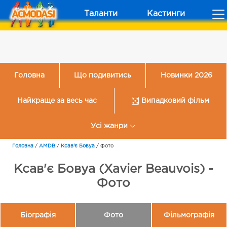
Таланти
Кастинги
Головна
Що подивитись
Новинки 2026
Найкраще за весь час
Випадковий фільм
Усі жанри
Головна
/
AMDB
/
Ксав'є Бовуа
/
Фото
Ксав'є Бовуа (Xavier Beauvois) -
Фото
Біографія
Фото
Фільмографія