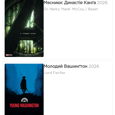
Месники: Династія Канґа
2026
Dr. Henry 'Hank' McCoy / Beast
Молодий Вашинґтон
2026
Lord Fairfax