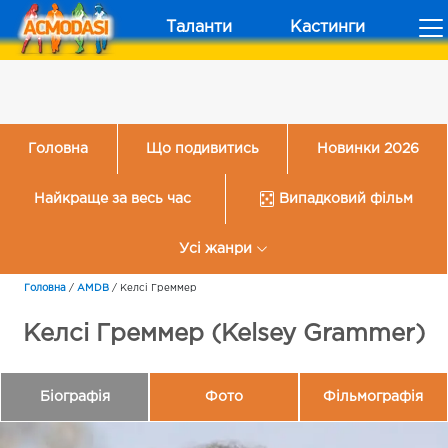
Таланти
Кастинги
Головна
Що подивитись
Новинки 2026
Найкраще за весь час
Випадковий фільм
Усі жанри
Головна
/
AMDB
/
Келсі Греммер
Келсі Греммер (Kelsey Grammer)
Біографія
Фото
Фільмографія