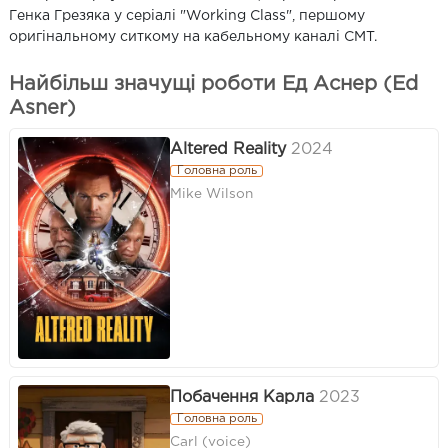
Генка Грезяка у серіалі "Working Class", першому
оригінальному ситкому на кабельному каналі CMT.
Найбільш значущі роботи Ед Аснер (Ed
Asner)
Altered Reality
2024
Головна роль
Mike Wilson
Побачення Карла
2023
Головна роль
Carl (voice)