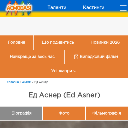
Таланти
Кастинги
Головна
Що подивитись
Новинки 2026
Найкраще за весь час
Випадковий фільм
Усі жанри
Головна
/
AMDB
/
Ед Аснер
Ед Аснер (Ed Asner)
Біографія
Фото
Фільмографія