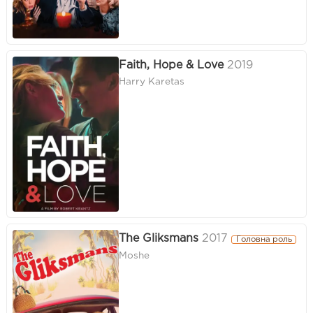
Faith, Hope & Love
2019
Harry Karetas
The Gliksmans
2017
Головна роль
Moshe