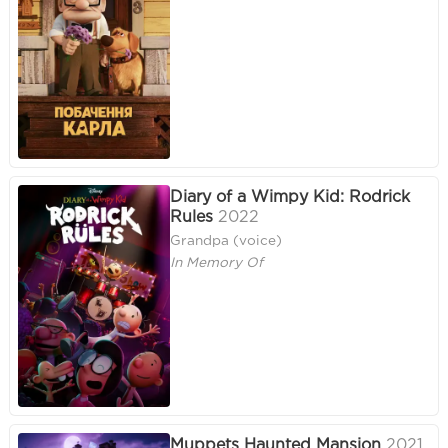
Diary of a Wimpy Kid: Rodrick
Rules
2022
Grandpa (voice)
In Memory Of
Muppets Haunted Mansion
2021