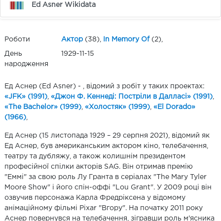
Ed Asner Wikidata
Роботи
Актор
(38),
In Memory Of
(2),
День
1929-11-15
народження
Ед Аснер (Ed Asner) - , відомий з робіт у таких проектах:
«JFK» (1991)
,
«Джон Ф. Кеннеді: Постріли в Далласі» (1991)
,
«The Bachelor» (1999)
,
«Холостяк» (1999)
,
«El Dorado»
(1966)
,
Ед Аснер (15 листопада 1929 – 29 серпня 2021), відомий як
Ед Аснер, був американським актором кіно, телебачення,
театру та дубляжу, а також колишнім президентом
професійної спілки акторів SAG. Він отримав премію
"Еммі" за свою роль Лу Гранта в серіалах "The Mary Tyler
Moore Show" і його спін-оффі "Lou Grant". У 2009 році він
озвучив персонажа Карла Фредріксена у відомому
анімаційному фільмі Pixar "Вгору". На початку 2011 року
Аснер повернувся на телебачення, зігравши роль м'ясника