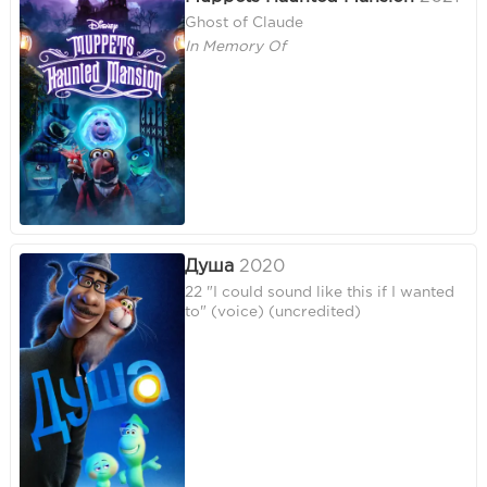
Ghost of Claude
In Memory Of
Душа
2020
22 "I could sound like this if I wanted
to" (voice) (uncredited)