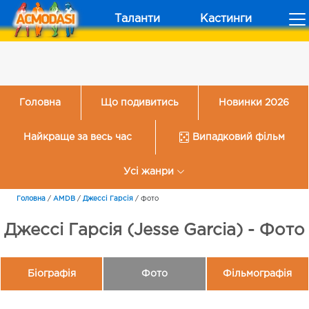
Таланти
Кастинги
Головна
Що подивитись
Новинки 2026
Найкраще за весь час
Випадковий фільм
Усі жанри
Головна
/
AMDB
/
Джессі Гарсія
/
Фото
Джессі Гарсія (Jesse Garcia) - Фото
Біографія
Фото
Фільмографія