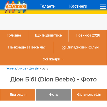
Таланти
Кастинги
Головна
Що подивитись
Новинки 2026
Найкраще за весь час
Випадковий фільм
Усі жанри
Головна
/
AMDB
/
Діон Бібі
/
Фото
Діон Бібі (Dion Beebe) - Фото
Біографія
Фото
Фільмографія