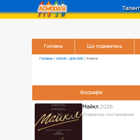
Талант
Головна
Що подивитись
Головна
/
AMDB
/
Діон Бібі
/
Роботи
Біографія
Майкл
2026
Оператор-постановник