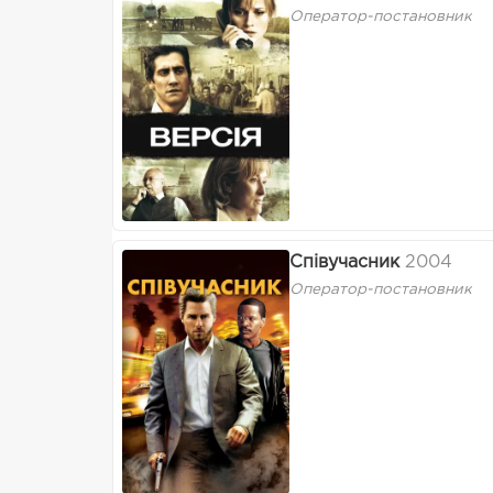
Оператор-постановник
Співучасник
2004
Оператор-постановник