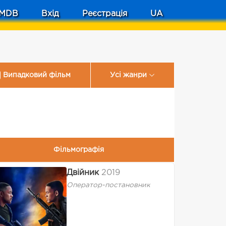
MDB
Вхід
Реєстрація
UA
Випадковий фільм
Усі жанри
Фільмографія
Двійник
2019
Оператор-постановник