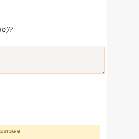
be)?
коштовна!