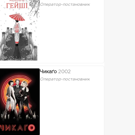
Оператор-постановник
Чикаґо
2002
Оператор-постановник