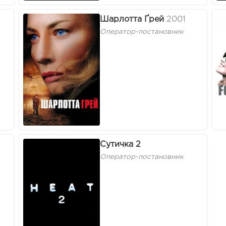
Шарлотта Ґрей
2001
Оператор-постановник
Сутичка 2
Оператор-постановник