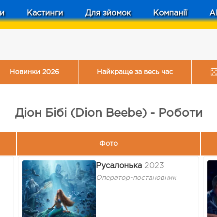
и
Кастинги
Для зйомок
Компанії
A
Новинки 2026
Найкраще за весь час
Діон Бібі (Dion Beebe) - Роботи
Фото
Русалонька
2023
Оператор-постановник