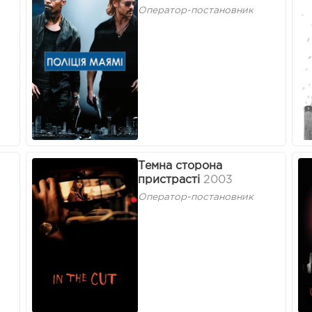
Оператор-постановник
Темна сторона
пристрасті
2003
Оператор-постановник