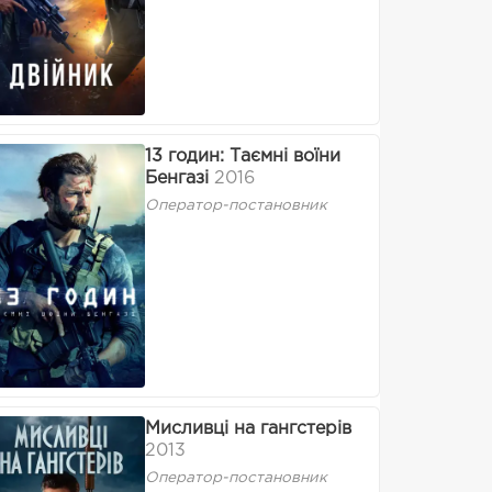
13 годин: Таємні воїни
Бенгазі
2016
Оператор-постановник
Мисливці на гангстерів
2013
Оператор-постановник