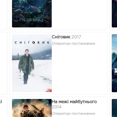
Сніговик
2017
Оператор-постановник
і
На межі майбутнього
2014
Оператор-постановник