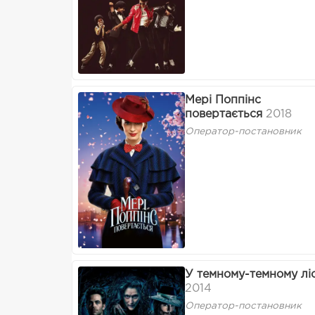
Мері Поппінс
повертається
2018
Оператор-постановник
У темному-темному ліс
2014
Оператор-постановник