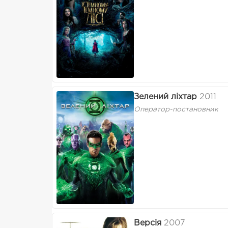
Зелений ліхтар
2011
Оператор-постановник
Версія
2007