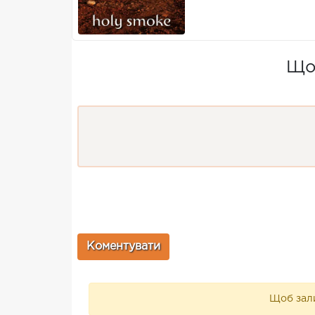
Що 
Щоб зали