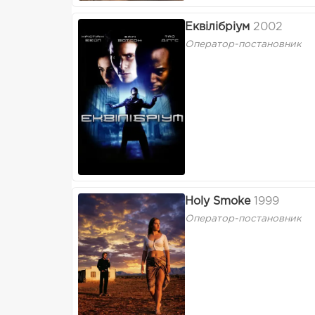
Еквілібріум
2002
Оператор-постановник
Holy Smoke
1999
Оператор-постановник