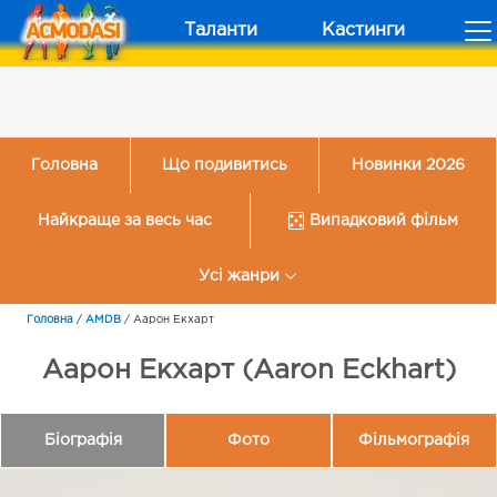
Таланти
Кастинги
Головна
Що подивитись
Новинки 2026
Найкраще за весь час
Випадковий фільм
Усі жанри
Головна
/
AMDB
/
Аарон Екхарт
Аарон Екхарт (Aaron Eckhart)
Біографія
Фото
Фільмографія