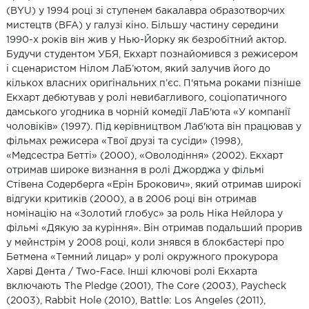
(BYU) у 1994 році зі ступенем бакалавра образотворчих
мистецтв (BFA) у галузі кіно. Більшу частину середини
1990-х років він жив у Нью-Йорку як безробітний актор.
Будучи студентом УБЯ, Екхарт познайомився з режисером
і сценаристом Нілом ЛаБ’ютом, який залучив його до
кількох власних оригінальних п’єс. П'ятьма роками пізніше
Екхарт дебютував у ролі невибагливого, соціопатичного
дамського угодника в чорній комедії ЛаБ'юта «У компанії
чоловіків» (1997). Під керівництвом Лаб'юта він працював у
фільмах режисера «Твої друзі та сусіди» (1998),
«Медсестра Бетті» (2000), «Оволодіння» (2002). Екхарт
отримав широке визнання в ролі Джорджа у фільмі
Стівена Содерберга «Ерін Брокович», який отримав широкі
відгуки критиків (2000), а в 2006 році він отримав
номінацію на «Золотий глобус» за роль Ніка Нейлора у
фільмі «Дякую за куріння». Він отримав подальший прорив
у мейнстрім у 2008 році, коли знявся в блокбастері про
Бетмена «Темний лицар» у ролі окружного прокурора
Харві Дента / Two-Face. Інші ключові ролі Екхарта
включають The Pledge (2001), The Core (2003), Paycheck
(2003), Rabbit Hole (2010), Battle: Los Angeles (2011),