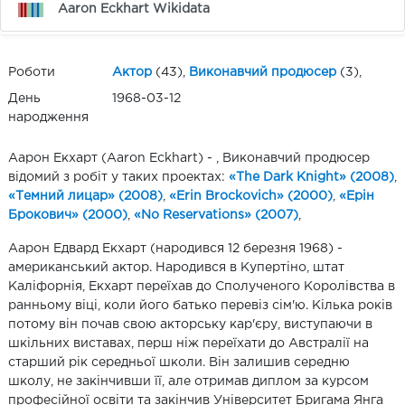
Aaron Eckhart Wikidata
Роботи
Актор
(43),
Виконавчий продюсер
(3),
День
1968-03-12
народження
Аарон Екхарт (Aaron Eckhart) - , Виконавчий продюсер
відомий з робіт у таких проектах:
«The Dark Knight» (2008)
,
«Темний лицар» (2008)
,
«Erin Brockovich» (2000)
,
«Ерін
Брокович» (2000)
,
«No Reservations» (2007)
,
Аарон Едвард Екхарт (народився 12 березня 1968) -
американський актор. Народився в Купертіно, штат
Каліфорнія, Екхарт переїхав до Сполученого Королівства в
ранньому віці, коли його батько перевіз сім'ю. Кілька років
потому він почав свою акторську кар'єру, виступаючи в
шкільних виставах, перш ніж переїхати до Австралії на
старший рік середньої школи. Він залишив середню
школу, не закінчивши її, але отримав диплом за курсом
професійної освіти та закінчив Університет Бригама Янга