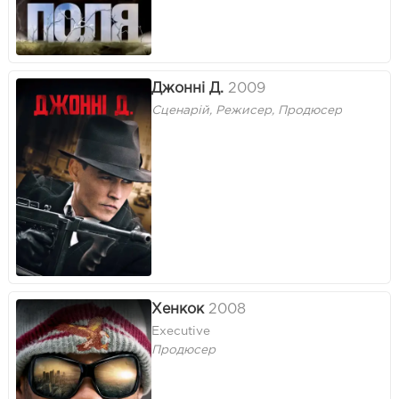
Джонні Д.
2009
Сценарій, Режисер, Продюсер
Хенкок
2008
Executive
Продюсер