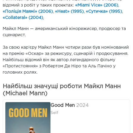
відомий з робіт у таких проектах:
«Miami Vice» (2006)
,
«Поліція Маямі» (2006)
,
«Heat» (1995)
,
«Сутичка» (1995)
,
«Collateral» (2004)
,
Майкл Манн — американський кінорежисер, продюсер та
сценарист.
За свою кар’єру Майкл Манн чотири рази був номінований
на премію «Оскар» за режисуру, сценарій і продюсування.
Найбільш відомий він як автор легендарного фільму
«Протистояння» з Робертом Де Ніро та Аль Пачіно у
головних ролях.
Найбільш значущі роботи Майкл Манн
(Michael Mann)
Good Men
2024
Self