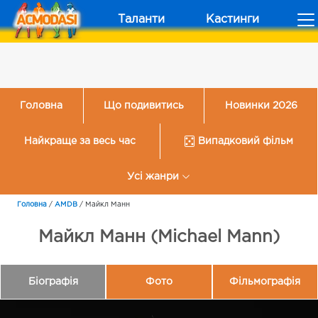
Таланти
Кастинги
Головна
Що подивитись
Новинки 2026
Найкраще за весь час
Випадковий фільм
Усі жанри
Головна
/
AMDB
/
Майкл Манн
Майкл Манн (Michael Mann)
Біографія
Фото
Фільмографія