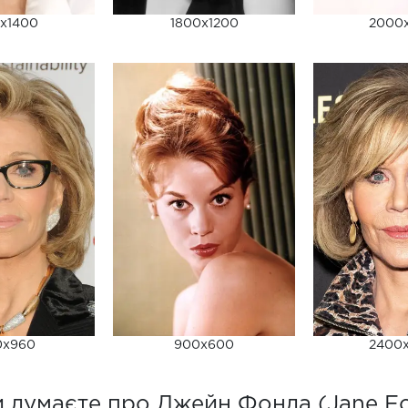
x1400
1800x1200
2000
0x960
900x600
2400
 думаєте про Джейн Фонда (Jane F