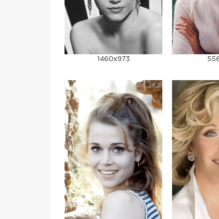
1460x973
556