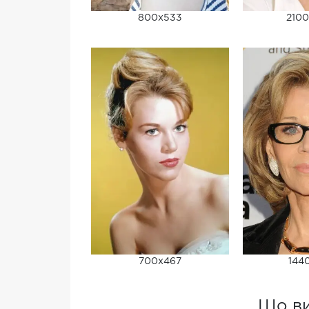
800x533
2100
700x467
144
Що ви