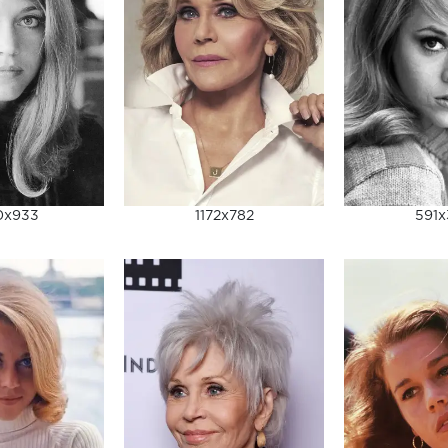
0x933
1172x782
591