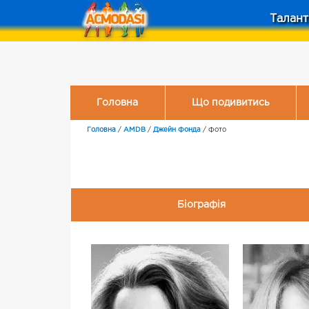
Талант
Головна
Що подивитись
Головна
/
AMDB
/
Джейн Фонда
/
Фото
Біографія