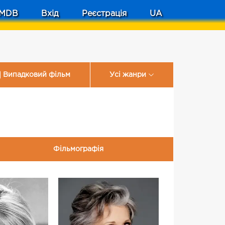
MDB
Вхід
Реєстрація
UA
Випадковий фільм
Усі жанри
Фільмографія