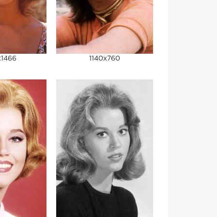
x1466
1140x760