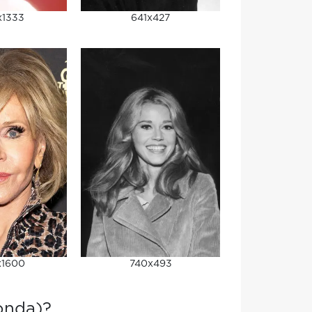
x1333
641x427
x1600
740x493
onda)?