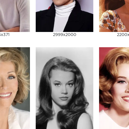
x371
2999x2000
2200