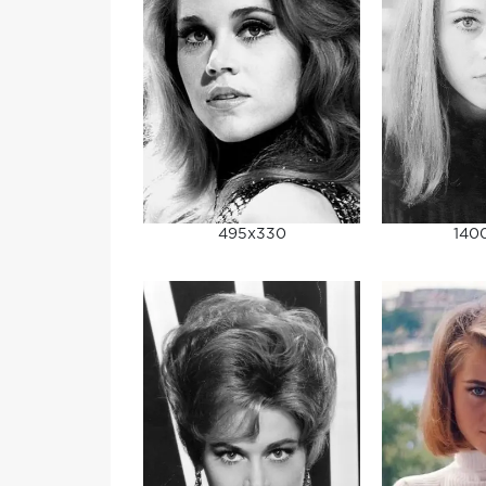
495x330
140