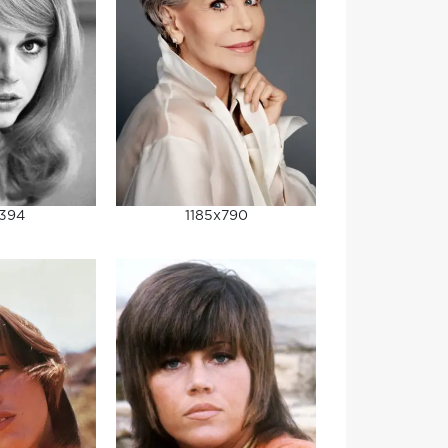
x394
1185x790