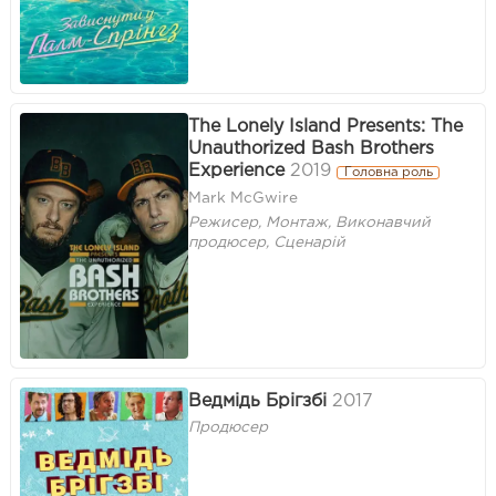
The Lonely Island Presents: The
Unauthorized Bash Brothers
Experience
2019
Головна роль
Mark McGwire
Режисер, Монтаж, Виконавчий
продюсер, Сценарій
Ведмідь Брігзбі
2017
Продюсер