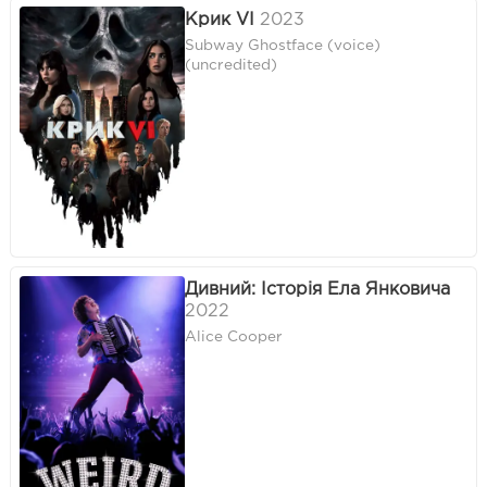
Крик VI
2023
Subway Ghostface (voice)
(uncredited)
Дивний: Історія Ела Янковича
2022
Alice Cooper