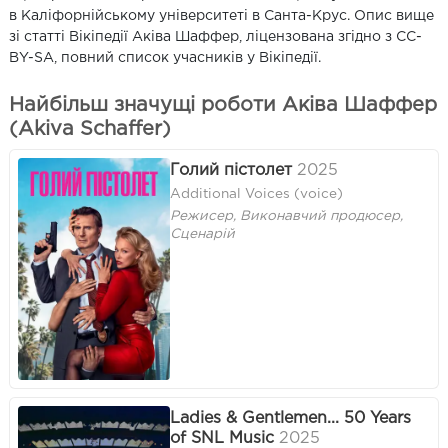
в Каліфорнійському університеті в Санта-Крус. Опис вище
зі статті Вікіпедії Аківа Шаффер, ліцензована згідно з CC-
BY-SA, повний список учасників у Вікіпедії.
Найбільш значущі роботи Аківа Шаффер
(Akiva Schaffer)
Голий пістолет
2025
Additional Voices (voice)
Режисер, Виконавчий продюсер,
Сценарій
Ladies & Gentlemen... 50 Years
of SNL Music
2025