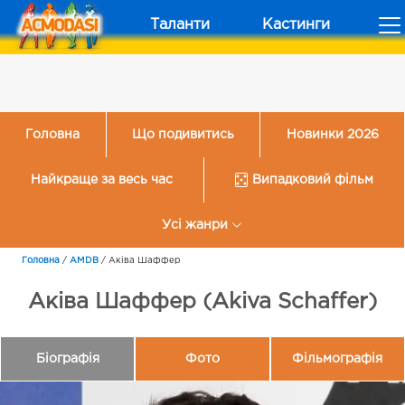
Таланти
Кастинги
Головна
Що подивитись
Новинки 2026
Найкраще за весь час
Випадковий фільм
Усі жанри
Головна
/
AMDB
/
Аківа Шаффер
Аківа Шаффер (Akiva Schaffer)
Біографія
Фото
Фільмографія