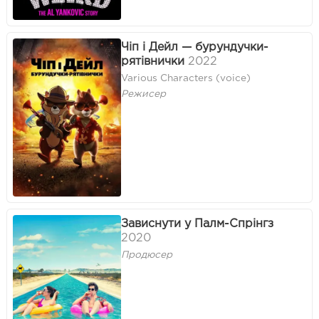
Чіп і Дейл — бурундучки-
рятівнички
2022
Various Characters (voice)
Режисер
Зависнути у Палм-Спрінгз
2020
Продюсер