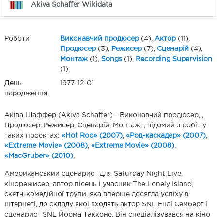
Akiva Schaffer Wikidata
Роботи
Виконавчий продюсер
(4),
Актор
(11),
Продюсер
(3),
Режисер
(7),
Сценарій
(4),
Монтаж
(1),
Songs
(1),
Recording Supervision
(1),
День
1977-12-01
народження
Аківа Шаффер (Akiva Schaffer) - Виконавчий продюсер, ,
Продюсер, Режисер, Сценарій, Монтаж, , відомий з робіт у
таких проектах:
«Hot Rod» (2007)
,
«Род-каскадер» (2007)
,
«Extreme Movie» (2008)
,
«Extreme Movie» (2008)
,
«MacGruber» (2010)
,
Американський сценарист для Saturday Night Live,
кінорежисер, автор пісень і учасник The Lonely Island,
скетч-комедійної трупи, яка вперше досягла успіху в
Інтернеті, до складу якої входять актор SNL Енді Семберг і
сценарист SNL Йорма Такконе. Він спеціалізувався на кіно