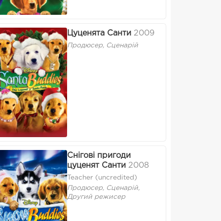
Цуценята Санти
2009
Продюсер, Сценарій
Снігові пригоди
цуценят Санти
2008
Teacher (uncredited)
Продюсер, Сценарій,
Другий режисер