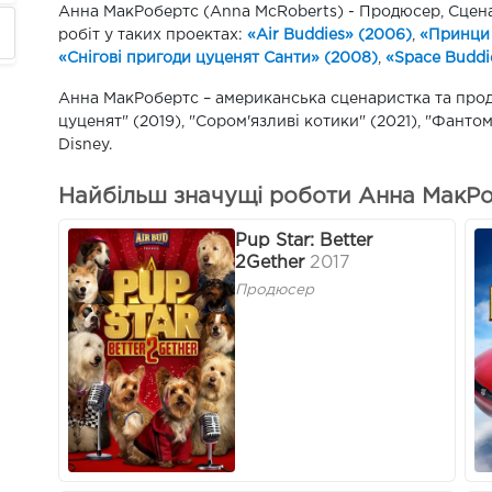
Анна МакРобертс (Anna McRoberts) - Продюсер, Сценарі
робіт у таких проектах:
«Air Buddies» (2006)
,
«Принци 
«Снігові пригоди цуценят Санти» (2008)
,
«Space Buddi
Анна МакРобертс – американська сценаристка та прод
цуценят" (2019), "Сором'язливі котики" (2021), "Фантом
Disney.
Найбільш значущі роботи Анна МакРо
Pup Star: Better
2Gether
2017
Продюсер