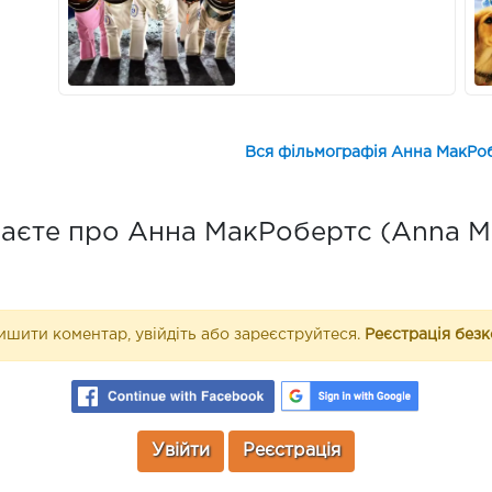
Вся фільмографія Анна МакРоб
аєте про Анна МакРобертс (Anna M
шити коментар, увійдіть або зареєструйтеся.
Реєстрація без
Увійти
Реєстрація