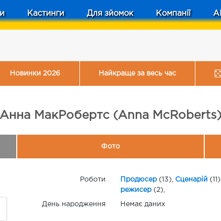
и
Кастинги
Для зйомок
Компанії
A
Новинки 2026
Найкраще за весь час
Анна МакРобертс (Anna McRoberts
Фото
Роботи
Продюсер
(13),
Сценарій
(11)
режисер
(2),
День народження
Немає даних