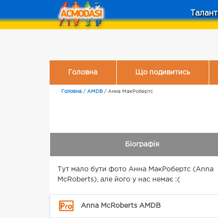
Талант
Головна
Що подивитись
Головна
/
AMDB
/
Анна МакРобертс
Біографія
Тут мало бути фото Анна МакРобертс (Anna
McRoberts), але його у нас немає :(
Anna McRoberts AMDB