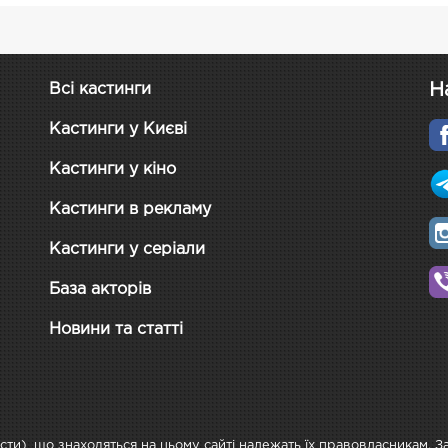
Н
Всі кастинги
Кастинги у Києві
Кастинги у кіно
Кастинги в рекламу
Кастинги у серіали
База акторів
Новини та статті
ксти), що знаходяться на цьому сайті належать їх правовласникам. 