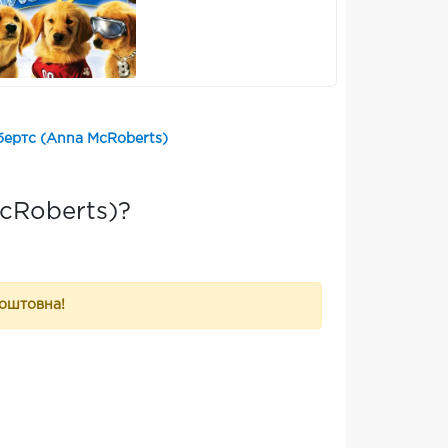
ертс (Anna McRoberts)
cRoberts)?
коштовна!