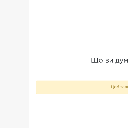
Що ви дум
Щоб зали