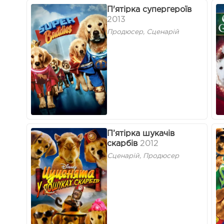
П'ятірка супергероїв
2013
Продюсер, Сценарій
П’ятірка шукачів
скарбів
2012
Сценарій, Продюсер