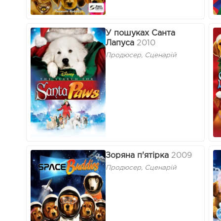
У пошуках Санта
Лапуса
2010
Продюсер, Сценарій
Зоряна п'ятірка
2009
Продюсер, Сценарій