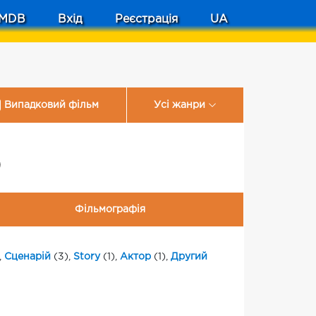
MDB
Вхід
Реєстрація
UA
Випадковий фільм
Усі жанри
)
Фільмографія
,
Сценарій
(3),
Story
(1),
Актор
(1),
Другий