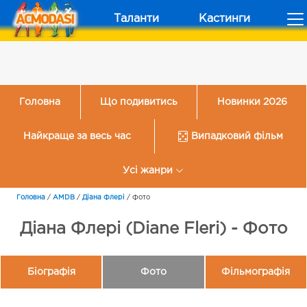
Таланти
Кастинги
Головна
Що подивитись
Новинки 2026
Найкраще за весь час
Випадковий фільм
Усі жанри
Головна
/
AMDB
/
Діана Флері
/
Фото
Діана Флері (Diane Fleri) - Фото
Біографія
Фото
Фільмографія