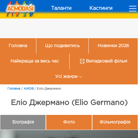
Таланти
Кастинги
Головна
Що подивитись
Новинки 2026
Найкраще за весь час
Випадковий фільм
Усі жанри
Головна
/
AMDB
/
Еліо Джермано
Еліо Джермано (Elio Germano)
Біографія
Фото
Фільмографія