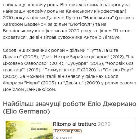
найкращу чоловічу роль. Він також отримав нагороду за
найкращу чоловічу роль на Каннському кінофестивалі
2010 року за фільм Даніеле Лукетті "Наше життя" (разом з
Хав'єром Бардемом за фільм "Б'ютіфул") та на
Берлінському кінофестивалі 2020 року за фільм "Я хотів
сховатися", де він зіграв художника Антоніо Ліґабуе.
Серед інших значних ролей – фільми "Тутта Ла Віта
Даванті" (2008), "Діаз: Не прибирайте цю кров" (2012), "Іль
Джоване Фаволозо" (2014), "Субурра" (2015), "Чоловік без
гравітації" (2019), "Похмурі історії" (2020) та "Острів Роуз"
(2020). За межами Італії він знявся у фільмах Ебеля
Феррари "Мери" (2005) та "Дев'ять" (2009) у ролях разом з
Деніелом Дэй-Льюїсом.
Найбільш значущі роботи Еліо Джермано
(Elio Germano)
Ritorno al tratturo
2026
Головна роль
Sé stesso