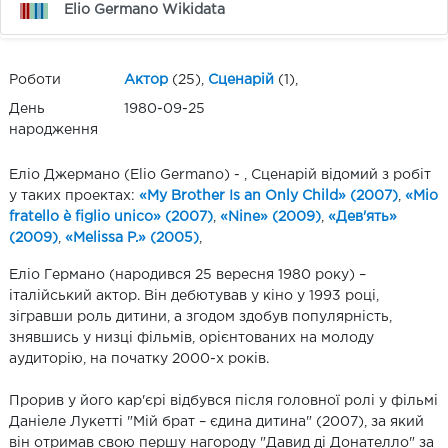
Elio Germano Wikidata
Роботи
Актор
(25),
Сценарій
(1),
День
1980-09-25
народження
Еліо Джермано (Elio Germano) - , Сценарій відомий з робіт
у таких проектах:
«My Brother Is an Only Child» (2007)
,
«Mio
fratello è figlio unico» (2007)
,
«Nine» (2009)
,
«Дев'ять»
(2009)
,
«Melissa P.» (2005)
,
Еліо Германо (народився 25 вересня 1980 року) –
італійський актор. Він дебютував у кіно у 1993 році,
зігравши роль дитини, а згодом здобув популярність,
знявшись у низці фільмів, орієнтованих на молоду
аудиторію, на початку 2000-х років.
Прорив у його кар'єрі відбувся після головної ролі у фільмі
Даніеле Лукетті "Мій брат – єдина дитина" (2007), за який
він отримав свою першу нагороду "Давид ді Донателло" за