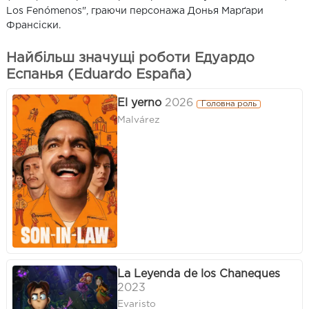
Los Fenómenos", граючи персонажа Донья Марґари
Франсіски.
Найбільш значущі роботи Едуардо
Еспанья (Eduardo España)
El yerno
2026
Головна роль
Malvárez
La Leyenda de los Chaneques
2023
Evaristo