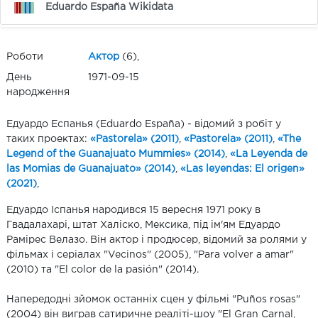
Eduardo España Wikidata
Роботи
Актор
(6),
День
1971-09-15
народження
Едуардо Еспанья (Eduardo España) - відомий з робіт у
таких проектах:
«Pastorela» (2011)
,
«Pastorela» (2011)
,
«The
Legend of the Guanajuato Mummies» (2014)
,
«La Leyenda de
las Momias de Guanajuato» (2014)
,
«Las leyendas: El origen»
(2021)
,
Едуардо Іспанья народився 15 вересня 1971 року в
Гвадалахарі, штат Халіско, Мексика, під ім'ям Едуардо
Рамірес Велазо. Він актор і продюсер, відомий за ролями у
фільмах і серіалах "Vecinos" (2005), "Para volver a amar"
(2010) та "El color de la pasión" (2014).
Напередодні зйомок останніх сцен у фільмі "Puños rosas"
(2004) він виграв сатиричне реаліті-шоу "El Gran Carnal,