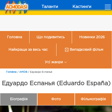
Таланти
Кастинги
Головна
Що подивитись
Новинки 2026
Найкраще за весь час
Випадковий фільм
Усі жанри
Головна
/
AMDB
/
Едуардо Еспанья
Едуардо Еспанья (Eduardo España)
Біографія
Фото
Фільмографія