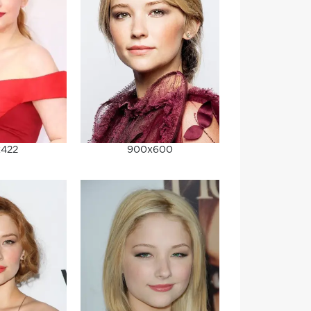
x422
900x600