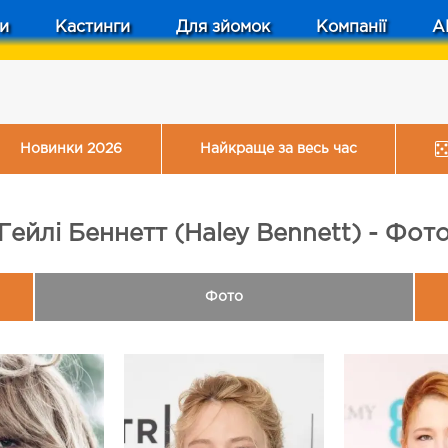
и
Кастинги
Для зйомок
Компанії
A
Новинки 2026
Найкраще за весь час
Гейлі Беннетт (Haley Bennett) - Фот
Фото