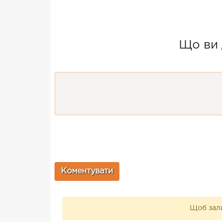
Що ви 
Щоб зали