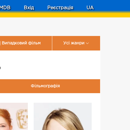
MDB
Вхід
Реєстрація
UA
Випадковий фільм
Усі жанри
о
Фільмографія