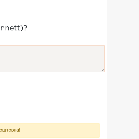
nnett)?
коштовна!