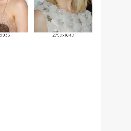
x1933
2759x1840