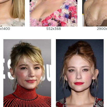
x1400
552x368
2900