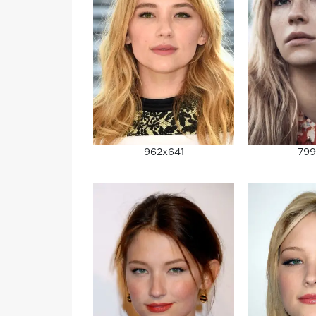
962x641
799