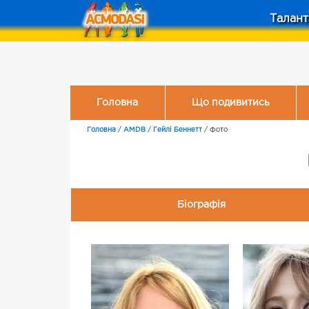
Талант
Головна
Що подивитись
Головна
/
AMDB
/
Гейлі Беннетт
/
Фото
Біографія