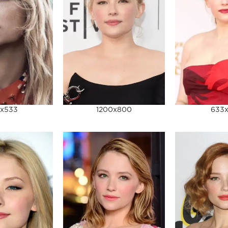
x533
1200x800
633