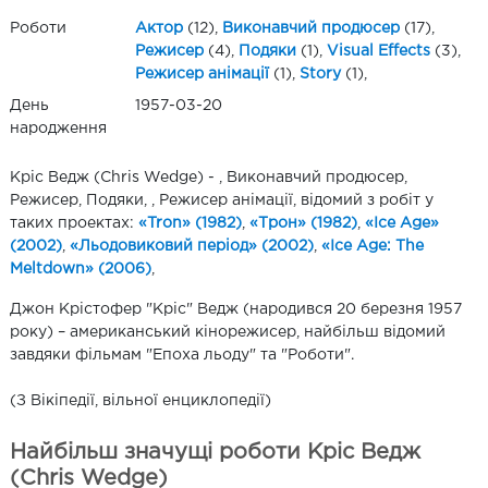
Роботи
Актор
(12),
Виконавчий продюсер
(17),
Режисер
(4),
Подяки
(1),
Visual Effects
(3),
Режисер анімації
(1),
Story
(1),
День
1957-03-20
народження
Кріс Ведж (Chris Wedge) - , Виконавчий продюсер,
Режисер, Подяки, , Режисер анімації, відомий з робіт у
таких проектах:
«Tron» (1982)
,
«Трон» (1982)
,
«Ice Age»
(2002)
,
«Льодовиковий період» (2002)
,
«Ice Age: The
Meltdown» (2006)
,
Джон Крістофер "Кріс" Ведж (народився 20 березня 1957
року) – американський кінорежисер, найбільш відомий
завдяки фільмам "Епоха льоду" та "Роботи".
(З Вікіпедії, вільної енциклопедії)
Найбільш значущі роботи Кріс Ведж
(Chris Wedge)