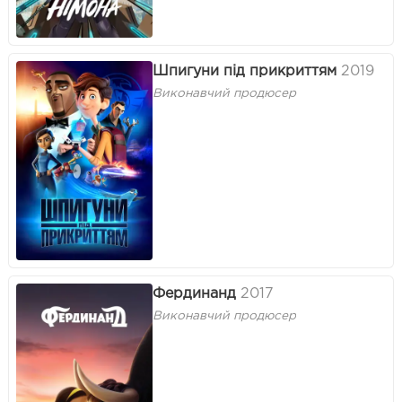
Шпигуни під прикриттям
2019
Виконавчий продюсер
Фердинанд
2017
Виконавчий продюсер