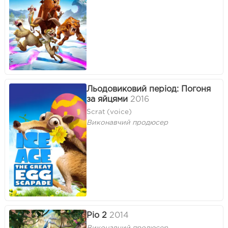
Льодовиковий період: Погоня
за яйцями
2016
Scrat (voice)
Виконавчий продюсер
Ріо 2
2014
Виконавчий продюсер