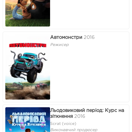
Автомонстри
2016
Режисер
Льодовиковий період: Курс на
зіткнення
2016
Scrat (voice)
Виконавчий продюсер