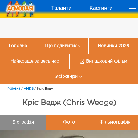
Таланти
Кастинги
Головна
Що подивитись
Новинки 2026
Найкраще за весь час
Випадковий фільм
Усі жанри
Головна
/
AMDB
/
Кріс Ведж
Кріс Ведж (Chris Wedge)
Біографія
Фото
Фільмографія