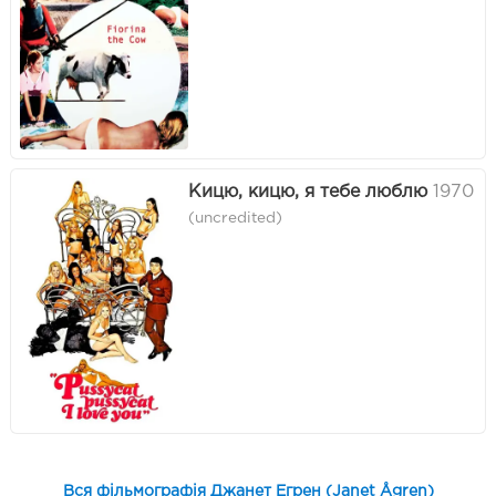
Кицю, кицю, я тебе люблю
1970
(uncredited)
Вся фільмографія Джанет Егрен (Janet Ågren)