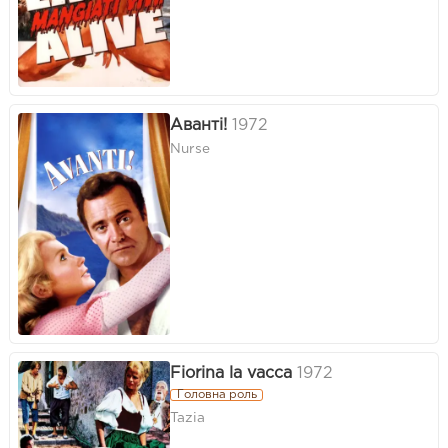
Аванті!
1972
Nurse
Fiorina la vacca
1972
Головна роль
Tazia