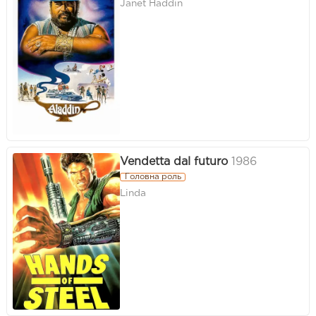
Janet Haddin
Vendetta dal futuro
1986
Головна роль
Linda