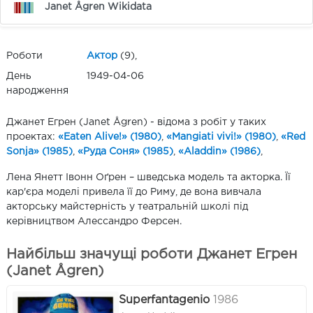
Janet Ågren Wikidata
Роботи
Актор
(9),
День
1949-04-06
народження
Джанет Егрен (Janet Ågren) - відома з робіт у таких
проектах:
«Eaten Alive!» (1980)
,
«Mangiati vivi!» (1980)
,
«Red
Sonja» (1985)
,
«Руда Соня» (1985)
,
«Aladdin» (1986)
,
Лена Янетт Івонн Оґрен – шведська модель та акторка. Її
кар'єра моделі привела її до Риму, де вона вивчала
акторську майстерність у театральній школі під
керівництвом Алессандро Ферсен.
Найбільш значущі роботи Джанет Егрен
(Janet Ågren)
Superfantagenio
1986