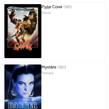
Руда Соня
1985
Varna
Mystère
1983
Pamela