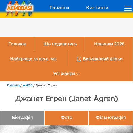
Таланти
Кастинги
Головна
Що подивитись
Новинки 2026
Найкраще за весь час
Випадковий фільм
Усі жанри
Головна
/
AMDB
/
Джанет Егрен
Джанет Егрен (Janet Ågren)
Біографія
Фото
Фільмографія