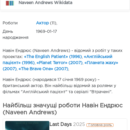
Naveen Andrews Wikidata
Роботи
Актор
(11),
День
1969-01-17
народження
Навін Ендрюс (Naveen Andrews) - відомий з робіт у таких
проектах:
«The English Patient» (1996)
,
«Англійський
пацієнт» (1996)
,
«Planet Terror» (2007)
,
«Планета жаху»
(2007)
,
«The Brave One» (2007)
,
Навін Ендрюс (народився 17 січня 1969 року) –
британський актор. Він найбільш відомий за ролями у
фільмах "Англійський пацієнт" та серіалі "Втрачені".
Найбільш значущі роботи Навін Ендрюс
(Naveen Andrews)
Last Days
2025
Головна роль