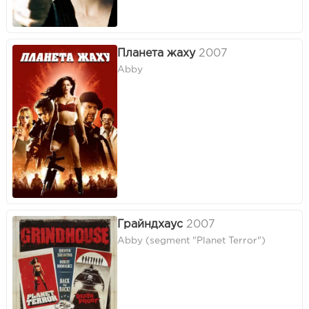
Планета жаху
2007
Abby
Грайндхаус
2007
Abby (segment "Planet Terror")