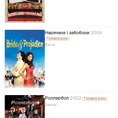
Наречена і забобони
2004
Головна роль
Balraj
Роллербол
2002
Головна роль
Sanjay