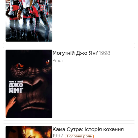
Могутній Джо Янґ
1998
Pindi
Кама Сутра: Історія кохання
1997
Головна роль