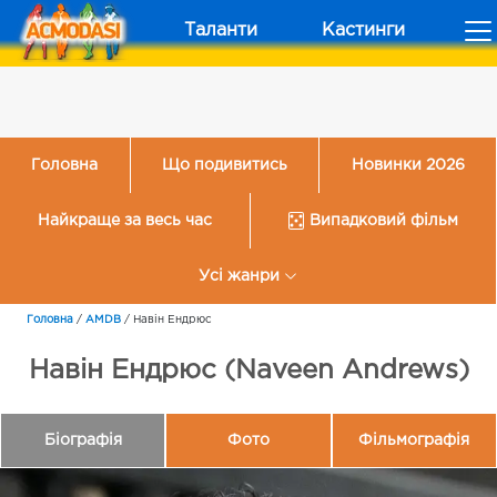
Таланти
Кастинги
Головна
Що подивитись
Новинки 2026
Найкраще за весь час
Випадковий фільм
Усі жанри
Головна
/
AMDB
/
Навін Ендрюс
Навін Ендрюс (Naveen Andrews)
Біографія
Фото
Фільмографія