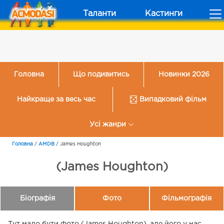
Таланти
Кастинги
Головна
Що подивитись
Новинки 2026
Найкраще за весь час
Випадковий фільм
Усі жанри
Головна
/
AMDB
/
James Houghton
(James Houghton)
Біографія
Фото
Фільмографія