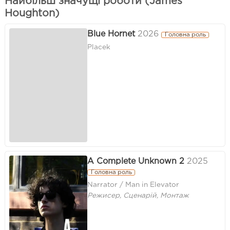
Найбільш значущі роботи (James
Houghton)
Blue Hornet
2026
Головна роль
Placek
A Complete Unknown 2
2025
Головна роль
Narrator / Man in Elevator
Режисер, Сценарій, Монтаж