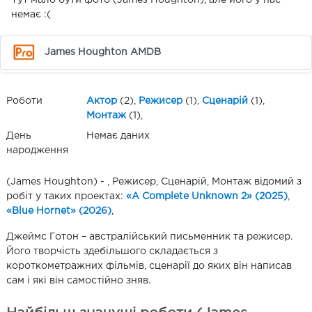
Тут мало бути фото (James Houghton), але його у нас
немає :(
James Houghton AMDB
Роботи
Актор
(2),
Режисер
(1),
Сценарій
(1),
Монтаж
(1),
День
Немає даних
народження
(James Houghton) - , Режисер, Сценарій, Монтаж відомий з
робіт у таких проектах:
«A Complete Unknown 2» (2025)
,
«Blue Hornet» (2026)
,
Джеймс Готон – австралійський письменник та режисер.
Його творчість здебільшого складається з
короткометражних фільмів, сценарії до яких він написав
сам і які він самостійно зняв.