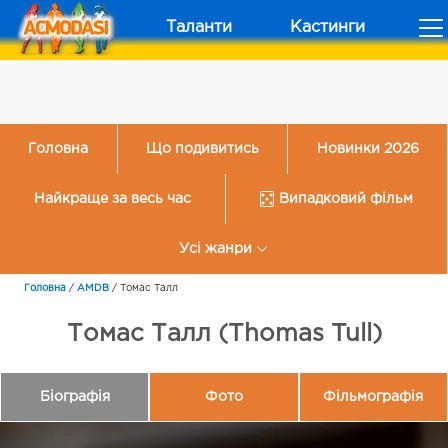
Таланти
Кастинги
Головна
Що подивитись
Новинки 2026
Найкраще за весь час
Випадковий фільм
Усі жанри
Головна
/
AMDB
/
Томас Талл
Томас Талл (Thomas Tull)
Біографія
Фото
Фільмографія