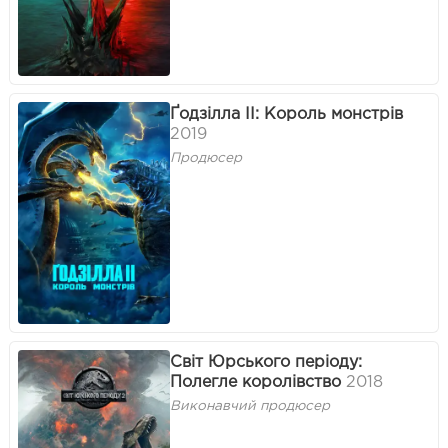
Ґодзілла II: Король монстрів
2019
Продюсер
Світ Юрського періоду:
Полегле королівство
2018
Виконавчий продюсер