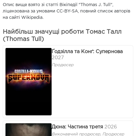
Опис вище взято зі статті Вікіпедії "Thomas J. Tull",
ліцензована за умовами CC-BY-SA, повний список авторів
на сайті Wikipedia.
Найбільш значущі роботи Томас Талл
(Thomas Tull)
Ґодзілла та Конґ: Супернова
2027
Продюсер
Дюна: Частина третя
2026
Виконавчий продюсер, Продюсер