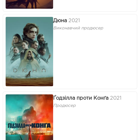
Дюна
2021
Виконавчий продюсер
Ґодзілла проти Конґа
2021
Продюсер