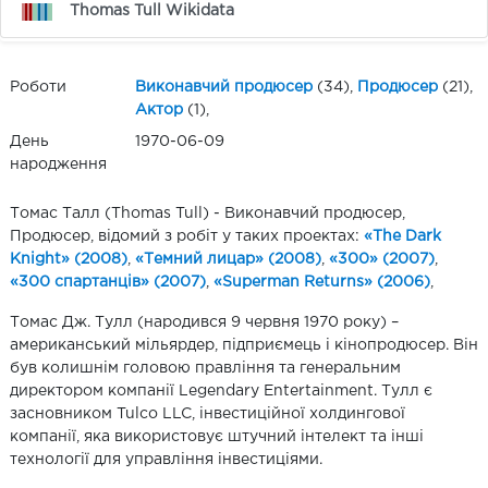
Thomas Tull Wikidata
Роботи
Виконавчий продюсер
(34),
Продюсер
(21),
Актор
(1),
День
1970-06-09
народження
Томас Талл (Thomas Tull) - Виконавчий продюсер,
Продюсер, відомий з робіт у таких проектах:
«The Dark
Knight» (2008)
,
«Темний лицар» (2008)
,
«300» (2007)
,
«300 спартанців» (2007)
,
«Superman Returns» (2006)
,
Томас Дж. Тулл (народився 9 червня 1970 року) –
американський мільярдер, підприємець і кінопродюсер. Він
був колишнім головою правління та генеральним
директором компанії Legendary Entertainment. Тулл є
засновником Tulco LLC, інвестиційної холдингової
компанії, яка використовує штучний інтелект та інші
технології для управління інвестиціями.