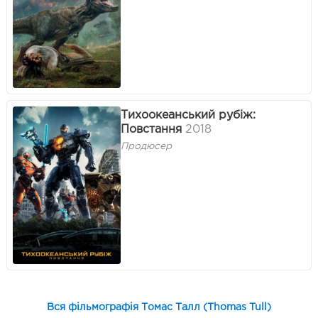
Тихоокеанський рубіж:
Повстання
2018
Продюсер
Вся фільмографія Томас Талл (Thomas Tull)