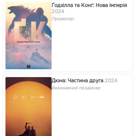
Ґодзілла та Конґ: Нова імперія
2024
Продюсер
Дюна: Частина друга
2024
Виконавчий продюсер