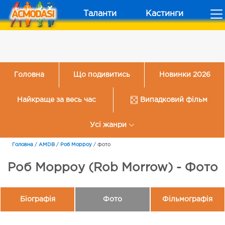
Таланти
Кастинги
Головна
Що подивитись
Новинки 2026
Найкраще за весь час
Випадковий фільм
Усі жанри
Головна
/
AMDB
/
Роб Морроу
/
Фото
Роб Морроу (Rob Morrow) - Фото
Біографія
Фото
Фільмографія