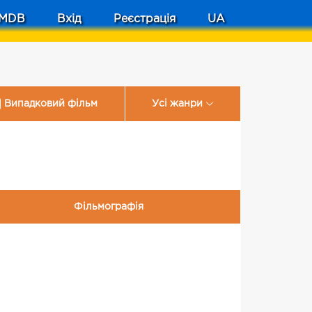
MDB
Вхід
Реєстрація
UA
Випадковий фільм
Усі жанри
Фільмографія