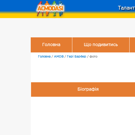
Талант
Головна
Що подивитись
Головна
/
AMDB
/
Гері Барбер
/
Фото
Біографія