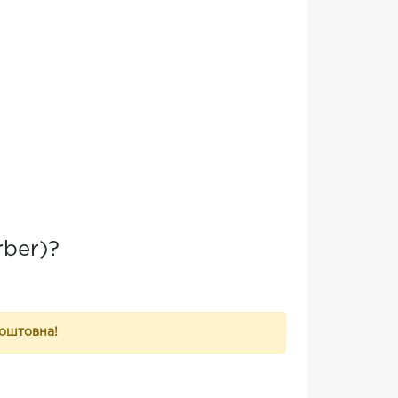
rber)?
коштовна!