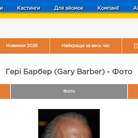
и
Кастинги
Для зйомок
Компанії
A
Новинки 2026
Найкраще за весь час
Гері Барбер (Gary Barber) - Фото
Фото