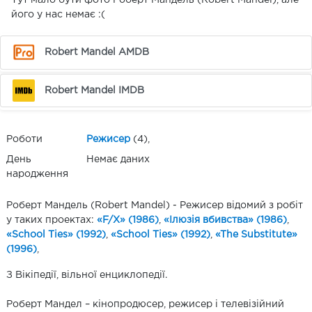
Тут мало бути фото Роберт Мандель (Robert Mandel), але
його у нас немає :(
Robert Mandel AMDB
Robert Mandel IMDB
Роботи
Режисер
(4),
День
Немає даних
народження
Роберт Мандель (Robert Mandel) - Режисер відомий з робіт
у таких проектах:
«F/X» (1986)
,
«Ілюзія вбивства» (1986)
,
«School Ties» (1992)
,
«School Ties» (1992)
,
«The Substitute»
(1996)
,
З Вікіпедії, вільної енциклопедії.
Роберт Мандел – кінопродюсер, режисер і телевізійний