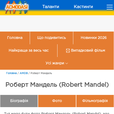
Таланти
Кастинги
Головна
Що подивитись
Новинки 2026
Найкраще за весь час
Випадковий фільм
Усі жанри
Головна
/
AMDB
/
Роберт Мандель
Роберт Мандель (Robert Mandel)
Біографія
Фото
Фільмографія