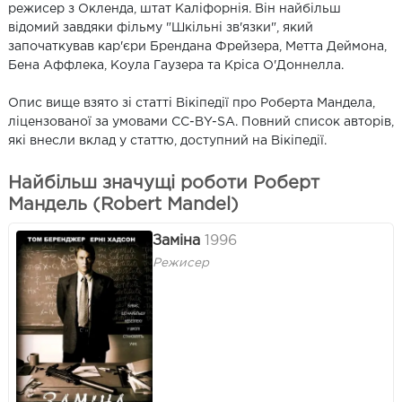
режисер з Окленда, штат Каліфорнія. Він найбільш
відомий завдяки фільму "Шкільні зв'язки", який
започаткував кар'єри Брендана Фрейзера, Метта Деймона,
Бена Аффлека, Коула Гаузера та Кріса О'Доннелла.
Опис вище взято зі статті Вікіпедії про Роберта Мандела,
ліцензованої за умовами CC-BY-SA. Повний список авторів,
які внесли вклад у статтю, доступний на Вікіпедії.
Найбільш значущі роботи Роберт
Мандель (Robert Mandel)
Заміна
1996
Режисер