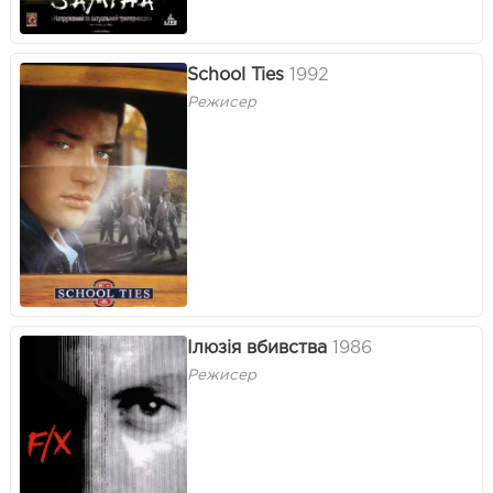
School Ties
1992
Режисер
Ілюзія вбивства
1986
Режисер