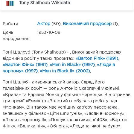
Tony Shalhoub Wikidata
Роботи
Актор
(50),
Виконавчий продюсер
(1),
День
1953-10-09
народження
Тоні Шалхуб (Tony Shalhoub) - , Виконавчий продюсер
відомий з робіт у таких проектах:
«Barton Fink» (1991)
,
«Бартон Фінк» (1991)
,
«Men in Black» (1997)
,
«Люди в
чорному» (1997)
,
«Men in Black II» (2002)
,
Тоні Шалуб - американський актор. Серед його
телевізійних робіт — роль Антоніо Скарпаччі у фільмі
«Крила» та Едріана Монка у фільмі «Чернець». Він отримав
три премії «Еммі» та «Золотий глобус» за роботу над
«Монкам». Він також має успішну кар’єру персонажа,
знявшись у фільмах «Діти шпигунів», «Люди в чорному»,
«Люди в чорному II», «Пошук галактики», «1408», «Бартон
Фінк», «Велика ніч», «Облога», «Людина, якої не було».​