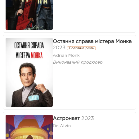
Остання справа містера Монка
2023
Головна роль
Adrian Monk
Виконавчий продюсер
Астронавт
2023
Dr. Alvin