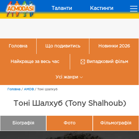
Таланти
Кастинги
Головна
Що подивитись
Новинки 2026
Найкраще за весь час
Випадковий фільм
Усі жанри
Головна
/
AMDB
/
Тоні Шалхуб
Тоні Шалхуб (Tony Shalhoub)
Біографія
Фото
Фільмографія