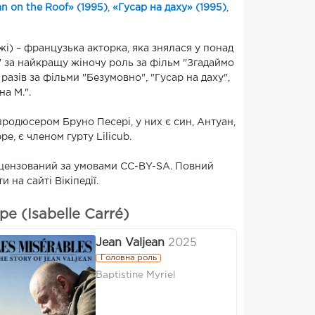
n on the Roof» (1995)
,
«Гусар на даху» (1995)
,
жі) – французька акторка, яка знялася у понад
" за найкращу жіночу роль за фільм "Згадаймо
разів за фільми "Безумовно", "Гусар на даху",
на М.".
продюсером Бруно Песері, у них є син, Антуан,
ре, є членом гурту Lilicub.
а ліцензований за умовами CC-BY-SA. Повний
 на сайті Вікіпедії.
е (Isabelle Carré)
Jean Valjean
2025
Головна роль
Baptistine Myriel