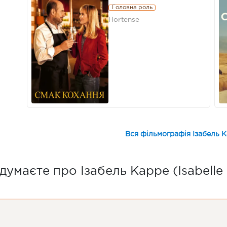
Головна роль
Hortense
Вся фільмографія Ізабель Ка
думаєте про Ізабель Карре (Isabelle 