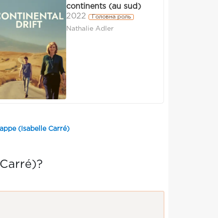
continents (au sud)
2022
Головна роль
Nathalie Adler
рре (Isabelle Carré)
Carré)?