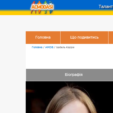
Талант
Головна
Що подивитись
Головна
/
AMDB
/
Ізабель Карре
Біографія