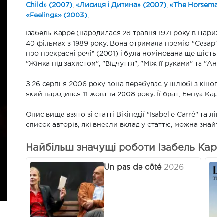
Child» (2007)
,
«Лисиця і Дитина» (2007)
,
«The Horsema
«Feelings» (2003)
,
Ізабель Карре (народилася 28 травня 1971 року в Пари
40 фільмах з 1989 року. Вона отримала премію "Сезар
про прекрасні речі" (2001) і була номінована ще шість 
"Жінка під захистом", "Відчуття", "Між її руками" та "Ан
З 26 серпня 2006 року вона перебуває у шлюбі з кіно
який народився 11 жовтня 2008 року. Її брат, Бенуа Кар
Опис вище взято зі статті Вікіпедії "Isabelle Carré" т
список авторів, які внесли вклад у статтю, можна знайти
Найбільш значущі роботи Ізабель Карр
Un pas de côté
2026