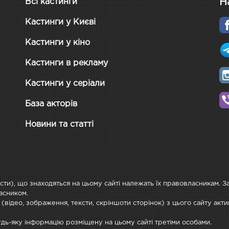
Н
Всі кастинги
Кастинги у Києві
Кастинги у кіно
Кастинги в рекламу
Кастинги у серіали
База акторів
Новини та статті
ксти), що знаходяться на цьому сайті належать їх правовласникам. 
асником.
 (відео, зображення, тексти, скріншоти сторінок) з цього сайту ак
будь-яку інформацію розміщену на цьому сайті третіми особами.