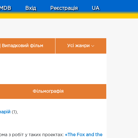
MDB
Вхід
Реєстрація
UA
Випадковий фільм
Усі жанри
Фільмографія
нарій
(1),
дома з робіт у таких проектах:
«The Fox and the