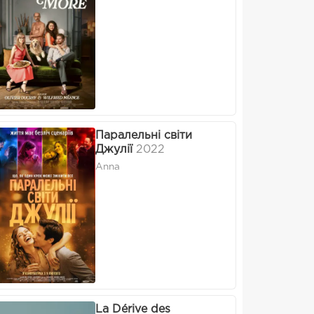
Паралельні світи
Джулії
2022
Anna
La Dérive des