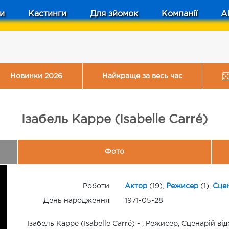
и
Кастинги
Для зйомок
Компанії
A
Новинки 2026
Найкраще за весь час
Ізабель Карре (Isabelle Carré)
Фото
Роботи
Актор
(19),
Режисер
(1),
Сце
День народження
1971-05-28
Ізабель Карре (Isabelle Carré) - , Режисер, Сценарій ві