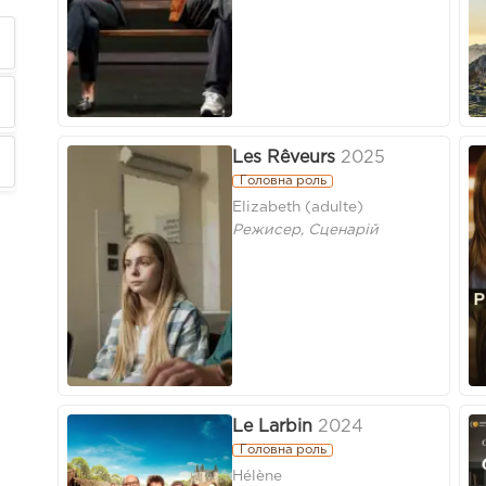
Les Rêveurs
2025
Головна роль
Elizabeth (adulte)
Режисер, Сценарій
Le Larbin
2024
Головна роль
Hélène