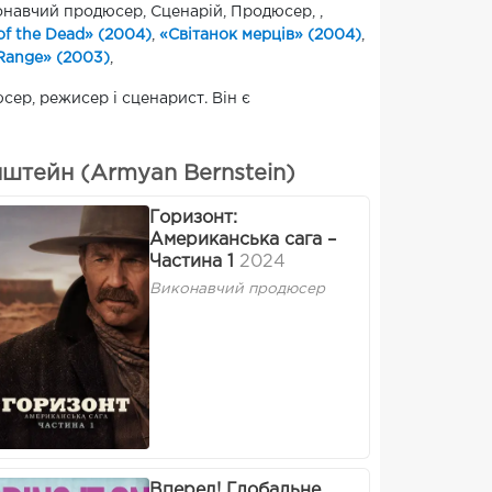
навчий продюсер, Сценарій, Продюсер, ,
f the Dead» (2004)
,
«Світанок мерців» (2004)
,
Range» (2003)
,
ер, режисер і сценарист. Він є
штейн (Armyan Bernstein)
Горизонт:
Американська сага –
Частина 1
2024
Виконавчий продюсер
Вперед! Глобальне