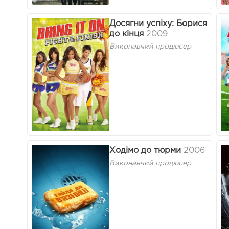
Досягни успіху: Борися
до кінця
2009
Виконавчий продюсер
Ходімо до тюрми
2006
Виконавчий продюсер