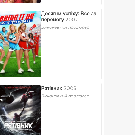
Досягни успіху: Все за
перемогу
2007
Виконавчий продюсер
Рятівник
2006
Виконавчий продюсер