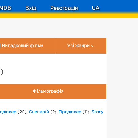
MDB
Вхід
Реєстрація
UA
Випадковий фільм
Усі жанри
)
Фільмографія
родюсер
(26),
Сценарій
(2),
Продюсер
(11),
Story