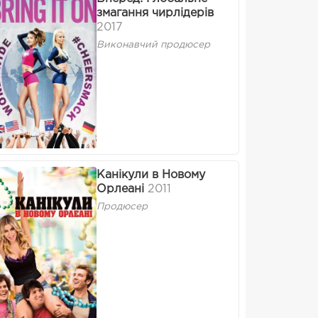
змагання чирлідерів
2017
Виконавчий продюсер
Канікули в Новому
Орлеані
2011
Продюсер