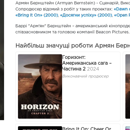
Армян Бернштейн (Armyan Bernstein) - Сценарій, Вико
Сопродюсер відомий з робіт у таких проектах:
«Dawn o
«Bring It On» (2000)
,
«Досягни успіху» (2000)
,
«Open 
Баррі "Арм'ян" Бернштейн – американський кінопродюс
співзасновником та головою компанії Beacon Pictures.
Найбільш значущі роботи Армян Берн
Горизонт:
Американська сага –
Частина 2
2024
Виконавчий продюсер
Bring It On: Cheer Or