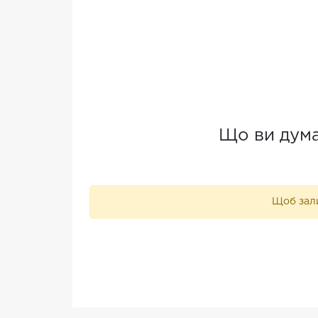
Що ви дума
Щоб зали