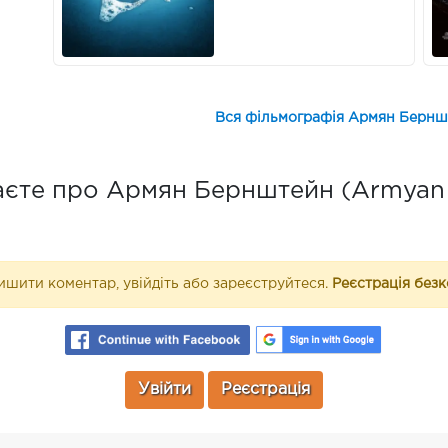
Вся фільмографія Армян Берншт
єте про Армян Бернштейн (Armyan 
шити коментар, увійдіть або зареєструйтеся.
Реєстрація без
Увійти
Реєстрація