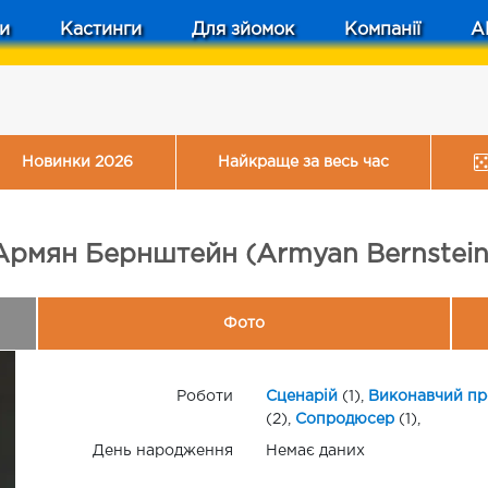
и
Кастинги
Для зйомок
Компанії
A
Новинки 2026
Найкраще за весь час
Армян Бернштейн (Armyan Bernstein
Фото
Роботи
Сценарій
(1),
Виконавчий п
(2),
Сопродюсер
(1),
День народження
Немає даних