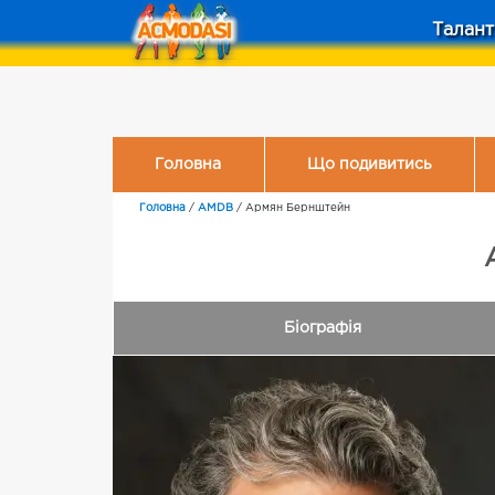
Талант
Головна
Що подивитись
Головна
/
AMDB
/
Армян Бернштейн
Біографія