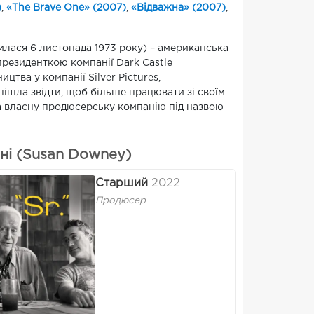
)
,
«The Brave One» (2007)
,
«Відважна» (2007)
,
илася 6 листопада 1973 року) – американська
резиденткою компанії Dark Castle
цтва у компанії Silver Pictures,
пішла звідти, щоб більше працювати зі своїм
а власну продюсерську компанію під назвою
ні (Susan Downey)
Старший
2022
Продюсер