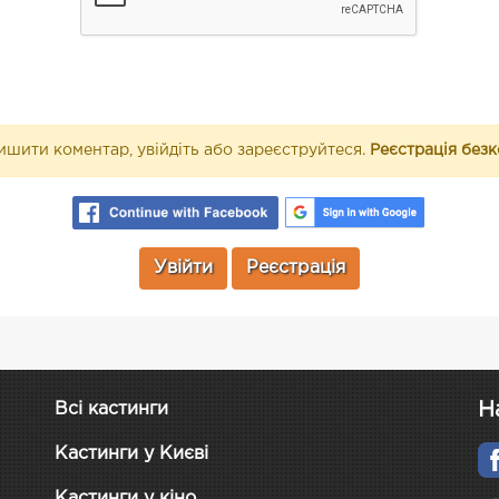
шити коментар, увійдіть або зареєструйтеся.
Реєстрація без
Увійти
Реєстрація
Н
Всі кастинги
Кастинги у Києві
Кастинги у кіно