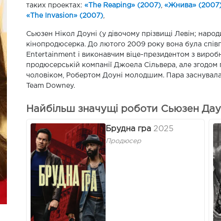
таких проектах:
«The Reaping» (2007)
,
«Жнива» (2007
«The Invasion» (2007)
,
Сьюзен Нікол Доуні (у дівочому прізвищі Левін; народ
кінопродюсерка. До лютого 2009 року вона була співп
Entertainment і виконавчим віце-президентом з виробни
продюсерській компанії Джоела Сільвера, але згодом 
чоловіком, Робертом Доуні молодшим. Пара заснувал
Team Downey.
Найбільш значущі роботи Сьюзен Дау
Брудна гра
2025
Продюсер