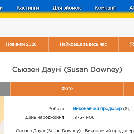
и
Кастинги
Для зйомок
Компанії
A
Новинки 2026
Найкраще за весь час
Сьюзен Дауні (Susan Downey)
Фото
Роботи
Виконавчий продюсер
(6),
П
День народження
1973-11-06
Сьюзен Дауні (Susan Downey) - Виконавчий продюсер,