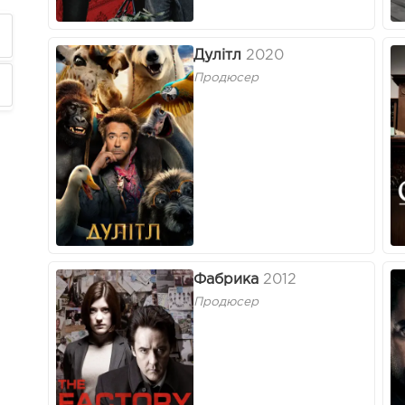
Дулітл
2020
Продюсер
Фабрика
2012
Продюсер