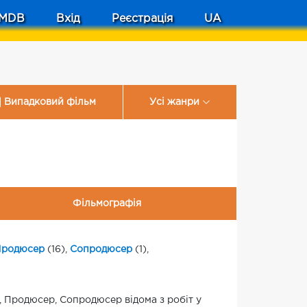
MDB
Вхід
Реєстрація
UA
Випадковий фільм
Усі жанри
Фільмографія
родюсер
(16),
Сопродюсер
(1),
 Продюсер, Сопродюсер відома з робіт у