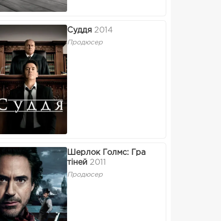
Суддя
2014
Продюсер
Шерлок Голмс: Гра
тіней
2011
Продюсер