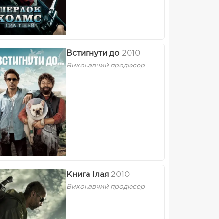
Встигнути до
2010
Виконавчий продюсер
Книга Iлая
2010
Виконавчий продюсер