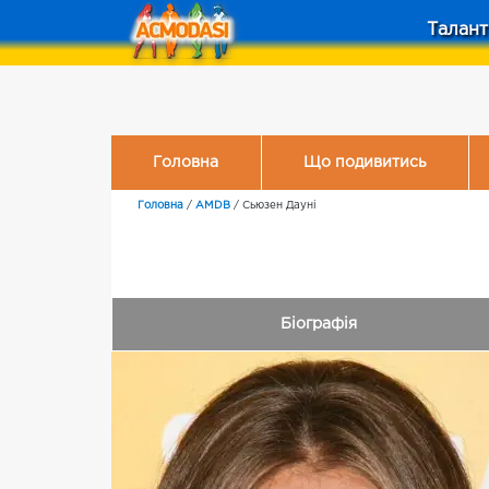
Талант
Головна
Що подивитись
Головна
/
AMDB
/
Сьюзен Дауні
Біографія