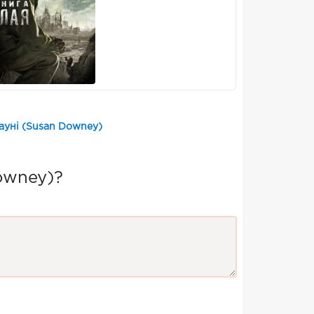
ауні (Susan Downey)
owney)?