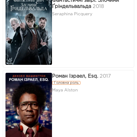
Фантастичні звірі: Злочини
Ґріндельвальда
2018
Seraphina Picquery
Роман Ізраел, Esq.
2017
Головна роль
Maya Alston