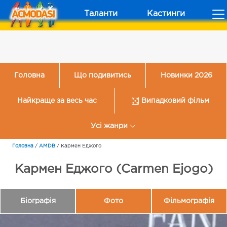
Таланти
Кастинги
Головна
Що подивитись
Новинки 2026
Найкраще за весь час
Випадковий фільм
Усі жанри
Головна
/
AMDB
/
Кармен Еджого
Кармен Еджого (Carmen Ejogo)
Біографія
Фото
Фільмографія