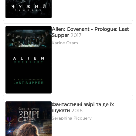
Alien: Covenant - Prologue: Last
Supper
2017
Karine Oram
Фантастичні звірі та де їх
шукати
2016
Seraphina Picquery