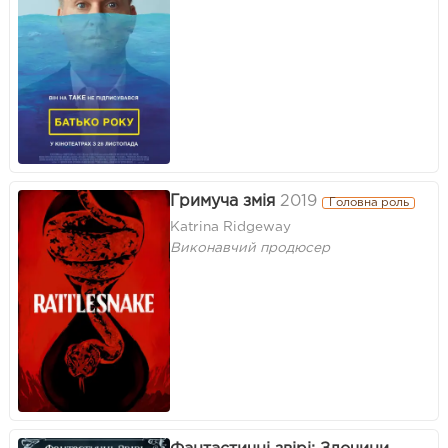
Гримуча змія
2019
Головна роль
Katrina Ridgeway
Виконавчий продюсер