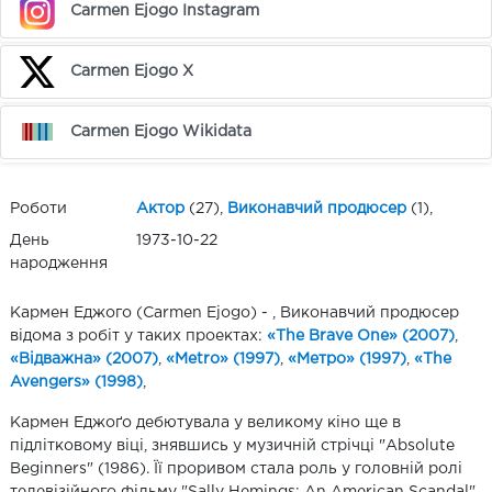
Carmen Ejogo Instagram
Carmen Ejogo X
Carmen Ejogo Wikidata
Роботи
Актор
(27),
Виконавчий продюсер
(1),
День
1973-10-22
народження
Кармен Еджого (Carmen Ejogo) - , Виконавчий продюсер
відома з робіт у таких проектах:
«The Brave One» (2007)
,
«Відважна» (2007)
,
«Metro» (1997)
,
«Метро» (1997)
,
«The
Avengers» (1998)
,
Кармен Еджоґо дебютувала у великому кіно ще в
підлітковому віці, знявшись у музичній стрічці "Absolute
Beginners" (1986). Її проривом стала роль у головній ролі
телевізійного фільму "Sally Hemings: An American Scandal"