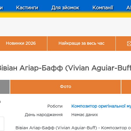
и
Кастинги
Для зйомок
Компанії
A
Новинки 2026
Найкраще за весь час
івіан Агіар-Бафф (Vivian Aguiar-Buf
Фото
n
Роботи
Композитор оригінальної м
День народження
Немає даних
Вівіан Агіар-Бафф (Vivian Aguiar-Buff) - Композитор ор