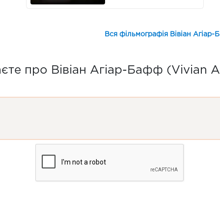
Вся фільмографія Вівіан Агіар-Б
те про Вівіан Агіар-Бафф (Vivian A