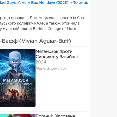
Bad Guys: A Very Bad Holiday» (2023)
,
«Поганці:
р, що працює в Лос-Анджелесі, родом із Сан-
ильського коледжу FAAP, а також отримала
 музичній школі Berklee College of Music.
-Бафф (Vivian Aguiar-Buff)
Мегамозок проти
Синдикату Загибелі
2024
Music Supervisor
Поганці: Зіпсоване