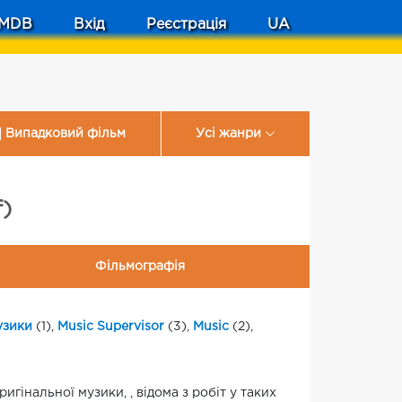
MDB
Вхід
Реєстрація
UA
Випадковий фільм
Усі жанри
f)
Фільмографія
узики
(1),
Music Supervisor
(3),
Music
(2),
игінальної музики, , відома з робіт у таких