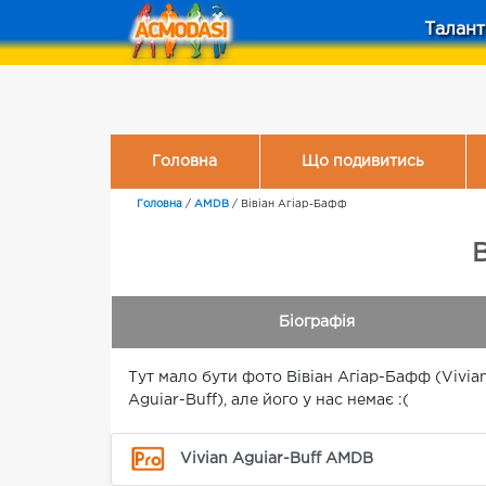
Талант
Головна
Що подивитись
Головна
/
AMDB
/
Вівіан Агіар-Бафф
В
Біографія
Тут мало бути фото Вівіан Агіар-Бафф (Vivia
Aguiar-Buff), але його у нас немає :(
Vivian Aguiar-Buff AMDB