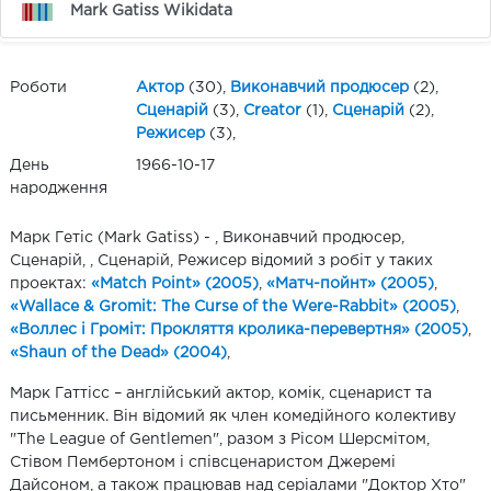
Mark Gatiss Wikidata
Роботи
Актор
(30),
Виконавчий продюсер
(2),
Сценарій
(3),
Creator
(1),
Сценарій
(2),
Режисер
(3),
День
1966-10-17
народження
Марк Гетіс (Mark Gatiss) - , Виконавчий продюсер,
Сценарій, , Сценарій, Режисер відомий з робіт у таких
проектах:
«Match Point» (2005)
,
«Матч-пойнт» (2005)
,
«Wallace & Gromit: The Curse of the Were-Rabbit» (2005)
,
«Воллес і Громіт: Прокляття кролика-перевертня» (2005)
,
«Shaun of the Dead» (2004)
,
Марк Гаттісс – англійський актор, комік, сценарист та
письменник. Він відомий як член комедійного колективу
"The League of Gentlemen", разом з Рісом Шерсмітом,
Стівом Пембертоном і співсценаристом Джеремі
Дайсоном, а також працював над серіалами "Доктор Хто"