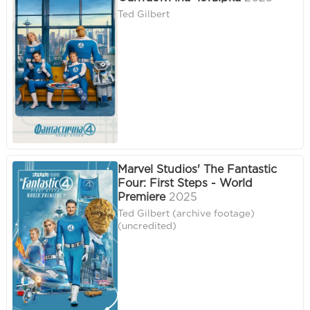
Ted Gilbert
Marvel Studios' The Fantastic
Four: First Steps - World
Premiere
2025
Ted Gilbert (archive footage)
(uncredited)