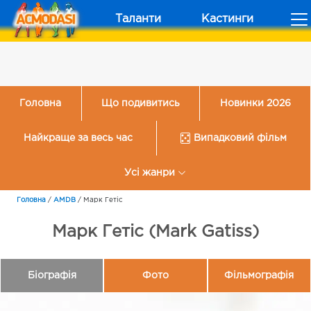
Таланти
Кастинги
Головна
Що подивитись
Новинки 2026
Найкраще за весь час
Випадковий фільм
Усі жанри
Головна
/
AMDB
/
Марк Гетіс
Марк Гетіс (Mark Gatiss)
Біографія
Фото
Фільмографія