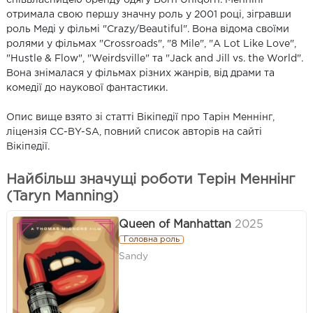
отримала свою першу значну роль у 2001 році, зігравши
роль Меді у фільмі "Crazy/Beautiful". Вона відома своїми
ролями у фільмах "Crossroads", "8 Mile", "A Lot Like Love",
"Hustle & Flow", "Weirdsville" та "Jack and Jill vs. the World".
Вона знімалася у фільмах різних жанрів, від драми та
комедії до наукової фантастики.
Опис вище взято зі статті Вікіпедії про Тарін Меннінг,
ліцензія CC-BY-SA, повний список авторів на сайті
Вікіпедії.
Найбільш значущі роботи Терін Меннінг
(Taryn Manning)
Queen of Manhattan
2025
Головна роль
Sandy