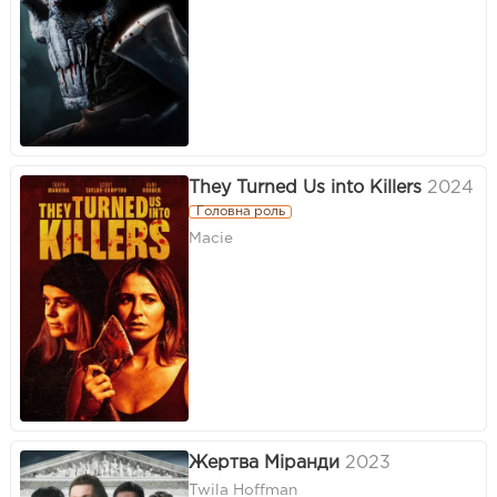
They Turned Us into Killers
2024
Головна роль
Macie
Жертва Міранди
2023
Twila Hoffman