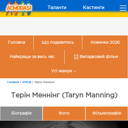
Таланти
Кастинги
Головна
Що подивитись
Новинки 2026
Найкраще за весь час
Випадковий фільм
Усі жанри
Головна
/
AMDB
/
Терін Меннінг
Терін Меннінг (Taryn Manning)
Біографія
Фото
Фільмографія