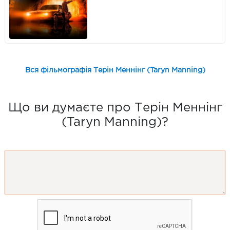
Вся фільмографія Терін Меннінг (Taryn Manning)
Що ви думаєте про Терін Меннінг
(Taryn Manning)?