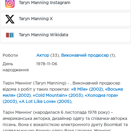
Taryn Manning Instagram
Taryn Manning X
Taryn Manning Wikidata
Роботи
Актор
(33),
Виконавчий продюсер
(1),
День
1978-11-06
народження
Терін Меннінг (Taryn Manning) - , Виконавчий продюсер
відома з робіт у таких проектах:
«8 Mile» (2002)
,
«Восьма
миля» (2002)
,
«Cold Mountain» (2003)
,
«Холодна гора»
(2003)
,
«A Lot Like Love» (2005)
,
Тарін Меннінг (народилася 6 листопада 1978 року) –
американська акторка, дизайнер одягу та співачка-авторка
пісень. Вона є вокалісткою електронного дуету Boomkat та
співвласницею бренду одягу Born Uniqorn. Меннінг