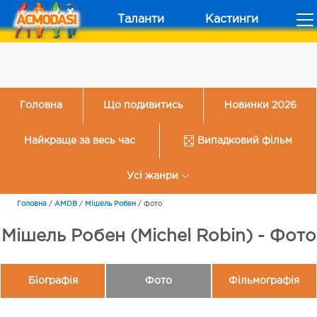
Таланти
Кастинги
Головна
Що подивитись
Новинки 2026
Найкраще за весь час
Випадковий фільм
Усі жанри
Головна
/
AMDB
/
Мішель Робен
/
Фото
Мішель Робен (Michel Robin) - Фото
Біографія
Фото
Фільмографія