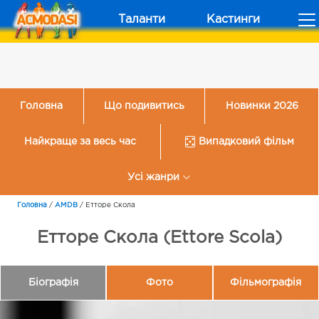
Таланти
Кастинги
Головна
Що подивитись
Новинки 2026
Найкраще за весь час
Випадковий фільм
Усі жанри
Головна
/
AMDB
/
Етторе Скола
Етторе Скола (Ettore Scola)
Біографія
Фото
Фільмографія