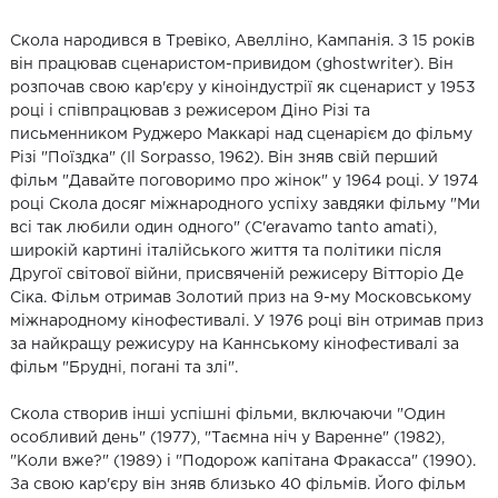
Скола народився в Тревіко, Авелліно, Кампанія. З 15 років
він працював сценаристом-привидом (ghostwriter). Він
розпочав свою кар'єру у кіноіндустрії як сценарист у 1953
році і співпрацював з режисером Діно Різі та
письменником Руджеро Маккарі над сценарієм до фільму
Різі "Поїздка" (Il Sorpasso, 1962). Він зняв свій перший
фільм "Давайте поговоримо про жінок" у 1964 році. У 1974
році Скола досяг міжнародного успіху завдяки фільму "Ми
всі так любили один одного" (C'eravamo tanto amati),
широкій картині італійського життя та політики після
Другої світової війни, присвяченій режисеру Вітторіо Де
Сіка. Фільм отримав Золотий приз на 9-му Московському
міжнародному кінофестивалі. У 1976 році він отримав приз
за найкращу режисуру на Каннському кінофестивалі за
фільм "Брудні, погані та злі".
Скола створив інші успішні фільми, включаючи "Один
особливий день" (1977), "Таємна ніч у Варенне" (1982),
"Коли вже?" (1989) і "Подорож капітана Фракасса" (1990).
За свою кар'єру він зняв близько 40 фільмів. Його фільм