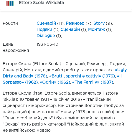
Ettore Scola Wikidata
Роботи
Сценарій
(11),
Режисер
(7),
Story
(9),
Подяки
(1),
Сценарій
(1),
Монтаж
(1),
Dialogue
(1),
День
1931-05-10
народження
Етторе Скола (Ettore Scola) - Сценарій, Режисер, , Подяки,
Сценарій, Монтаж, відомий з робіт у таких проектах:
«Ugly,
Dirty and Bad» (1976)
,
«Brutti, sporchi e cattivi» (1976)
,
«Il
Sorpasso» (1962)
,
«Обгін» (1962)
,
«The Family» (1987)
,
Етторе Скола (італ. Ettore Scola, вимовляється [ˈɛttore
ˈskɔːla]; 10 травня 1931 – 19 січня 2016) – італійський
сценарист і кінорежисер. Він отримав Золотий глобус за
найкращий фільм на іншої мови у 1978 році за свій фільм
"Один особливий день" і був номінований на премію
"Оскар" п'ять разів у категорії "Найкращий фільм, знятий
не англійською мовою".