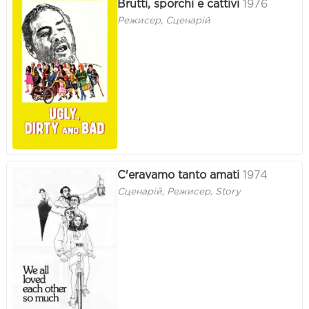
Brutti, sporchi e cattivi
1976
Режисер, Сценарій
C'eravamo tanto amati
1974
Сценарій, Режисер, Story