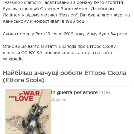
"Passione d'amore", адаптований з роману 19-го століття,
був адаптований Стівеном Зондхеймом і Джеймсом
Лапіном у відому мюзикл "Passion". Він був членом журі на
Каннському кінофестивалі в 1988 році.
Скола помер у Римі 19 січня 2016 року, йому було 84 роки.
Опис вище взято зі статті Вікіпедії про Етторе Сколу,
ліцензія CC-BY-SA, повний список авторів на сайті
Wikipedia.
Найбільш значущі роботи Етторе Скола
(Ettore Scola)
In guerra per amore
2016
Подяки