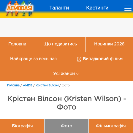
Таланти
Кастинги
Головна
Що подивитись
Новинки 2026
Найкраще за весь час
Випадковий фільм
Усі жанри
Головна
/
AMDB
/
Крістен Вілсон
/
Фото
Крістен Вілсон (Kristen Wilson) -
Фото
Біографія
Фото
Фільмографія