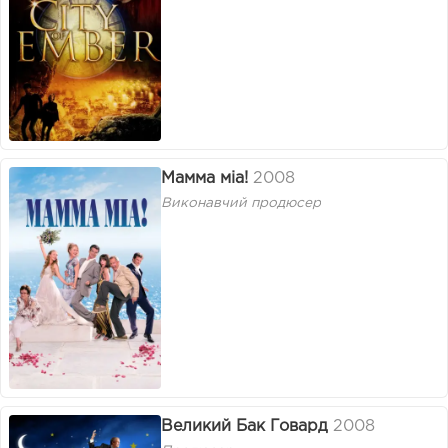
Мамма міа!
2008
Виконавчий продюсер
Великий Бак Говард
2008