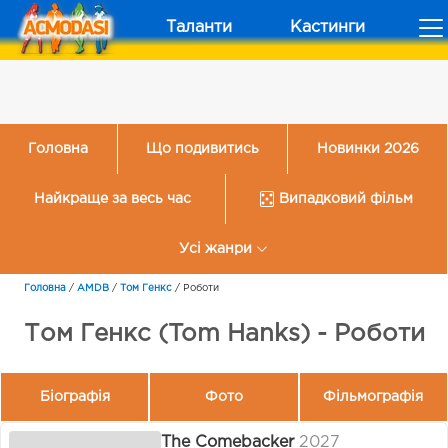
Таланти
Кастинги
Головна
Що подивитись
Новинки 2026
Найкраще за весь час
Випадковий фільм
Усі жанри
Головна
/
AMDB
/
Том Генкс
/
Роботи
Том Генкс (Tom Hanks) - Роботи
Біографія
Фото
Фільмографія
The Comebacker
2027