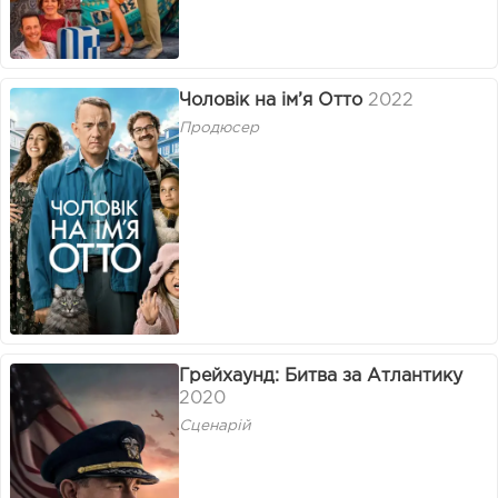
Чоловік на ім’я Отто
2022
Продюсер
Грейхаунд: Битва за Атлантику
2020
Сценарій