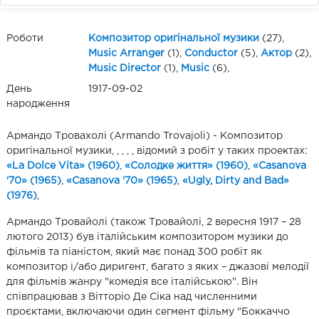
Роботи
Композитор оригінальної музики
(27),
Music Arranger
(1),
Conductor
(5),
Актор
(2),
Music Director
(1),
Music
(6),
День
1917-09-02
народження
Армандо Тровахолі (Armando Trovajoli) - Композитор
оригінальної музики, , , , , відомий з робіт у таких проектах:
«La Dolce Vita» (1960)
,
«Солодке життя» (1960)
,
«Casanova
'70» (1965)
,
«Casanova '70» (1965)
,
«Ugly, Dirty and Bad»
(1976)
,
Армандо Тровайолі (також Тровайолі, 2 вересня 1917 – 28
лютого 2013) був італійським композитором музики до
фільмів та піаністом, який має понад 300 робіт як
композитор і/або диригент, багато з яких – джазові мелодії
для фільмів жанру "комедія все італійською". Він
співпрацював з Вітторіо Де Сіка над численними
проєктами, включаючи один сегмент фільму "Боккаччо