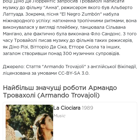
році Діно Де Лоррентіс запросив Тровайолі написати
музику до фільму "Анна", режисером якого був Альберто
Латтуада. Зокрема, пісня "El Negro Zumbón" набула
міжнародного успіху: натхненна тропічними ритмами, вона
виконувалася у вигляді плейбеку, танцювала Сільвана
Мангано, але фактично була виконана Фло Сандонс. З того
часу Тровайолі писав музику до фільмів таких режисерів,
як Діно Різі, Вітторіо Де Сіка, Етторе Скола та інших,
загалом створивши понад 300 музичних супровідів.
Джерело: Стаття "Armando Trovajoli" з англійської Вікіпедії,
ліцензована за умовами CC-BY-SA 3.0.
Найбільш значущі роботи Армандо
Тровахолі (Armando Trovajoli)
La Ciociara
1989
Music