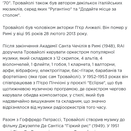
'70". Тровайолі також був автором декількох італійських
мюзиклів, серед яких "Ругантіно" та "Додайте місце за
столом".
Тровайолі був чоловіком акторки П'єр Анжелі. Він помер у
Римі у віці 95 років 28 лютого 2013 року.
Після закінчення Академії Санта Чечілія в Римі (1948), RAI
доручила Тровайолі керувати оркестром популярної
музики, який складався з 12 скрипок, 4 альтів, 4
віолончелей, 1 флейти, 1 гобоя, 1 кларнета, 1 валторни,
арфи, вібрафону, електрогітари, бас-гітари, барабанів та
фортепіано (яке грає сам Тровайолі). У 1952–1953 роках він
співпрацював з П'єро Піччіоні у проєкті "Eclipse", що був
щотижневою музичною програмою, де оркестром чергово
керували обидва композитори, у стилі, який був
надзвичайно вишуканим та складним, що значно
відрізнялося від музики радіооркестрів того часу.
Разом з Гоффредо Петрассі, Тровайолі створив музику до
фільму Джузеппе Де Сантіса "Гіркий рис" (1949). У 1951