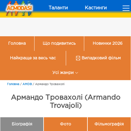
Таланти
Кастинги
Головна
Що подивитись
Новинки 2026
Найкраще за весь час
Випадковий фільм
Усі жанри
Головна
/
AMDB
/
Армандо Тровахолі
Армандо Тровахолі (Armando
Trovajoli)
Біографія
Фото
Фільмографія